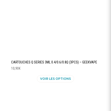
sur
la
page
du
produit
CARTOUCHES Q SERIES 3ML 0.4/0.6/0.8Ω (3PCS) – GEEKVAPE
10,90
€
Ce
VOIR LES OPTIONS
produit
a
plusieurs
variations.
Les
options