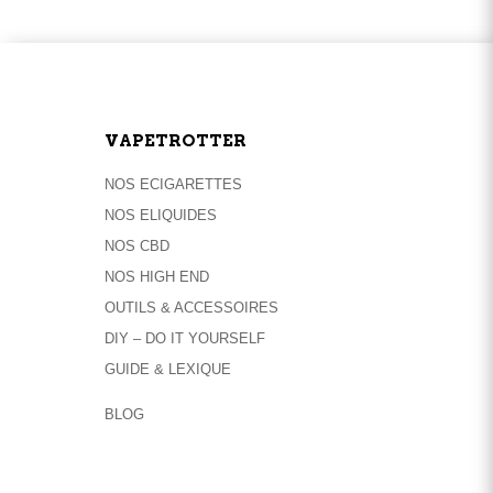
plusieurs
variations.
Les
options
peuvent
être
VAPETROTTER
choisies
sur
NOS ECIGARETTES
la
NOS ELIQUIDES
page
NOS CBD
du
NOS HIGH END
produit
OUTILS & ACCESSOIRES
DIY – DO IT YOURSELF
GUIDE & LEXIQUE
BLOG