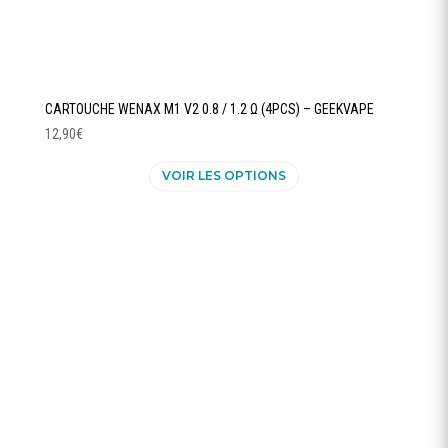
CARTOUCHE WENAX M1 V2 0.8 / 1.2 Ω (4PCS) – GEEKVAPE
12,90
€
Ce
VOIR LES OPTIONS
produit
a
plusieurs
variations.
Les
options
peuvent
être
choisies
sur
la
page