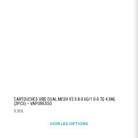
peuvent
être
choisies
sur
la
page
du
produit
CARTOUCHES VIBE DUAL MESH V2 0.8-0.6Ω/1.0-0.7Ω 4.5ML
(2PCS) – VAPORESSO
9,90
€
Ce
VOIR LES OPTIONS
produit
a