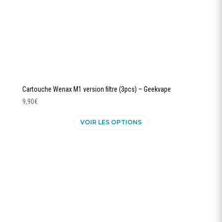
du
produit
Cartouche Wenax M1 version filtre (3pcs) – Geekvape
9,90
€
Ce
VOIR LES OPTIONS
produit
a
plusieurs
variations.
Les
options
peuvent
être
choisies