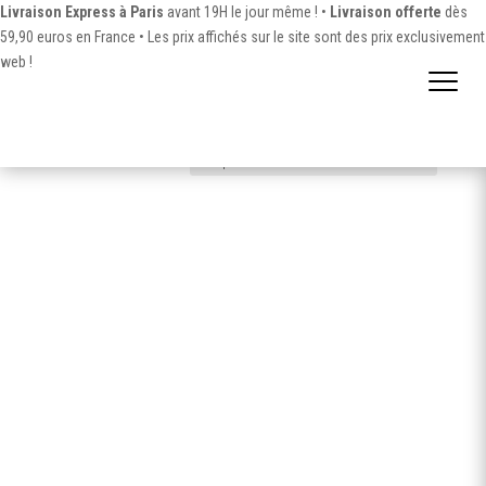
Livraison Express à Paris
avant 19H le jour même ! •
Livraison offerte
dès
59,90 euros en France •
Les prix affichés sur le site sont des prix exclusivement
web !
Accueil
/ Produit Contenance / 2 ml
2 ml
4 résultats affichés