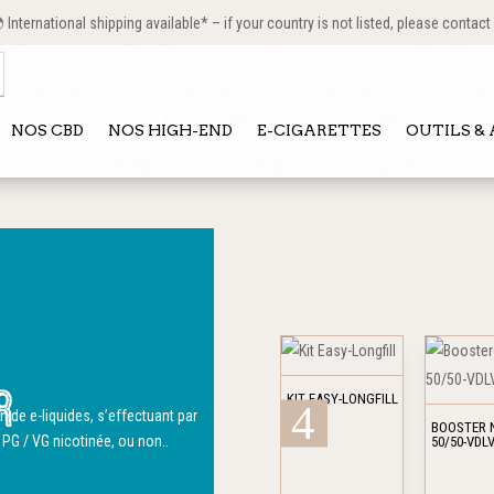
International shipping available* – if your country is not listed, please contact
NOS CBD
NOS HIGH-END
E-CIGARETTES
OUTILS &
Ce
Ce
produit
produit
r
KIT EASY-LONGFILL
a
a
n de e-liquides, s’effectuant par
BOOSTER 
plusieurs
plusieurs
 PG / VG
nicotinée
, ou non.
.
50/50-VDL
variations.
variations.
Les
Les