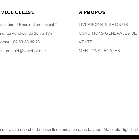
RVICE CLIENT
À PROPOS
uestion ? Besoin d’un conseil ?
LIVRAISONS & RETOURS
ndi au vendredi de 10h à 18h
CONDITIONS GÉNÉRALES DE
phone :
09 83 88 49 25
VENTE
il :
contact@vapetrotter.fr
MENTIONS LÉGALES
eurs à la recherche de nouvelles sensation dans la vape. Matériels High End et
© Vapetrotter 2019
–
Réalisation FG