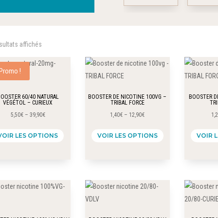
options
options
peuvent
peuvent
être
être
sultats affichés
choisies
choisies
sur
sur
Promo !
la
la
page
page
OOSTER 60/40 NATURAL
BOOSTER DE NICOTINE 100VG –
BOOSTER DE
du
du
VÉGÉTOL – CURIEUX
TRIBAL FORCE
TR
produit
produit
5,50
€
–
39,90
€
1,40
€
–
12,90
€
1,
Ce
Ce
VOIR LES OPTIONS
VOIR LES OPTIONS
VOIR 
produit
produit
a
a
plusieurs
plusieurs
variations.
variations.
Les
Les
options
options
peuvent
peuvent