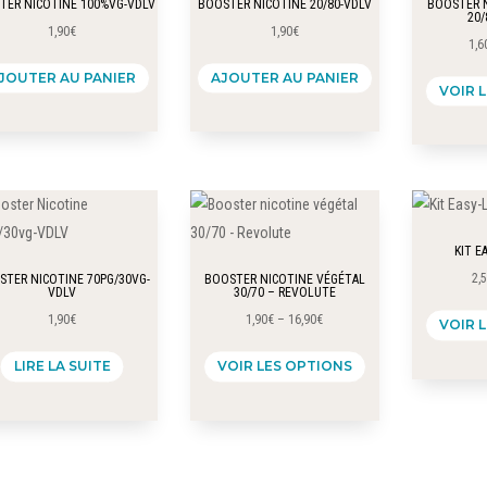
TER NICOTINE 100%VG-VDLV
BOOSTER NICOTINE 20/80-VDLV
BOOSTER N
20/
être
être
1,90
€
1,90
€
1,6
choisies
choisies
JOUTER AU PANIER
AJOUTER AU PANIER
sur
sur
VOIR 
la
la
page
page
du
du
produit
produit
KIT E
2,
STER NICOTINE 70PG/30VG-
BOOSTER NICOTINE VÉGÉTAL
VDLV
30/70 – REVOLUTE
1,90
€
1,90
€
–
16,90
€
VOIR 
Ce
LIRE LA SUITE
VOIR LES OPTIONS
produit
a
plusieurs
variations.