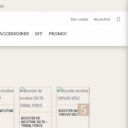
 us.

Mon compte
Ma wishlist
 ACCESSOIRES
DIY
PROMO!
Ce
Ce
produit
produit
a
a
NICOTINE
BOOSTER NICOTINE
plusieurs
plusieurs
V
100%VG-VDLV
BOOSTER DE
BOOSTER NICOTINE
variations.
variations.
NICOTINE 30/70 –
50/50 ET 20/80-
TRIBAL FORCE
CURIEUX
Les
Les