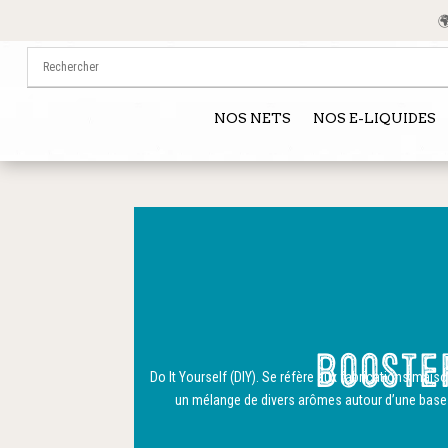
🌍 
NOS NETS
NOS E-LIQUIDES
Booste
Do It
Yourself
(DIY)
. Se réfère aux fabrications maiso
un mélange de divers arômes autour d’une base