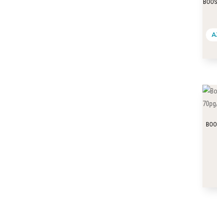
BOOS
A
BOO