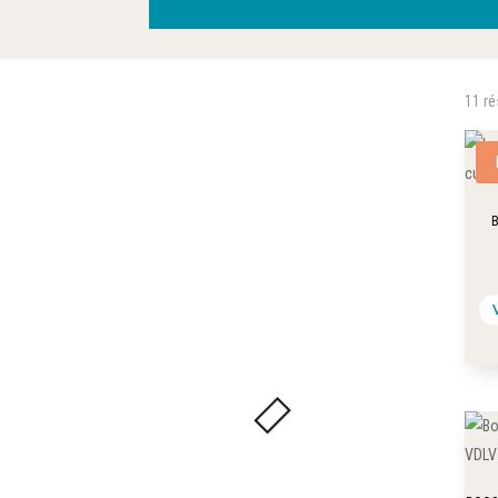
11 ré
B