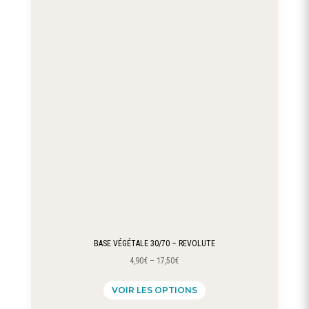
options
peuvent
être
choisies
sur
la
page
du
produit
BASE VÉGÉTALE 30/70 – REVOLUTE
4,90
€
–
17,50
€
Ce
VOIR LES OPTIONS
produit