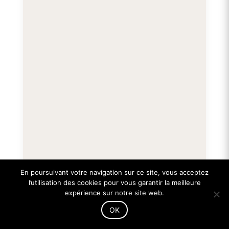
options
peuvent
être
choisies
sur
la
page
du
produit
En poursuivant votre navigation sur ce site, vous acceptez
BOOSTER NICOTINE 70PG/30VG-VDLV
l’utilisation des cookies pour vous garantir la meilleure
1,90
€
expérience sur notre site web.
OK
LIRE LA SUITE