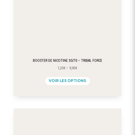
page
du
produit
BOOSTER DE NICOTINE 30/70 – TRIBAL FORCE
1,20
€
–
9,90
€
Ce
VOIR LES OPTIONS
produit
a
plusieurs
variations.
Les
options
peuvent