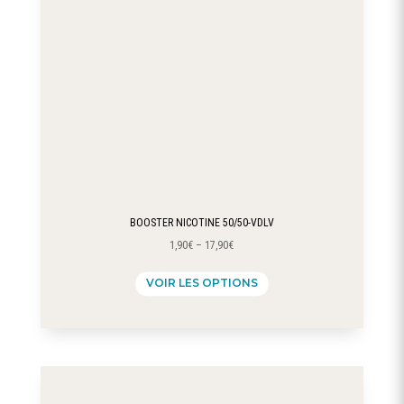
sur
la
page
du
produit
BOOSTER NICOTINE 50/50-VDLV
1,90
€
–
17,90
€
Ce
VOIR LES OPTIONS
produit
a
plusieurs
variations.
Les