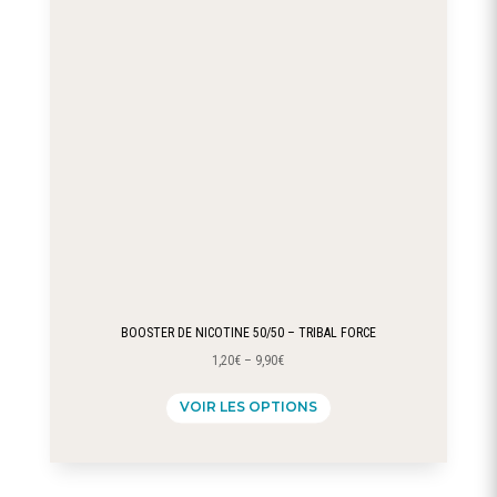
être
choisies
sur
la
page
du
produit
BOOSTER DE NICOTINE 50/50 – TRIBAL FORCE
1,20
€
–
9,90
€
Ce
VOIR LES OPTIONS
produit
a
plusieurs