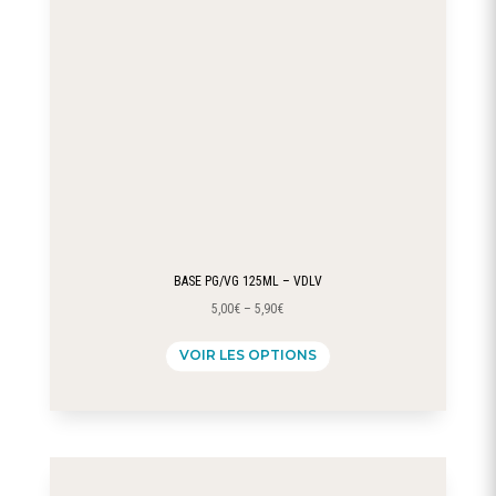
BASE PG/VG 125ML – VDLV
5,00
€
–
5,90
€
Ce
VOIR LES OPTIONS
produit
a
plusieurs
variations.
Les