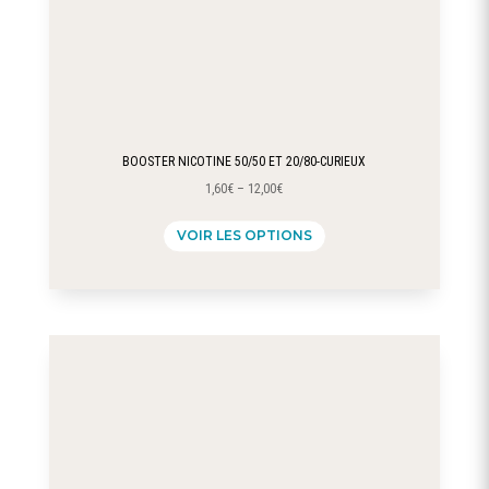
BOOSTER NICOTINE 50/50 ET 20/80-CURIEUX
1,60
€
–
12,00
€
Ce
VOIR LES OPTIONS
produit
a
plusieurs
variations.
Les
options
peuvent
être
choisies