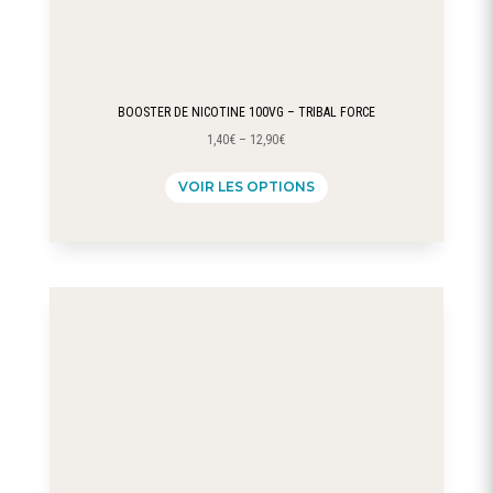
BOOSTER DE NICOTINE 100VG – TRIBAL FORCE
1,40
€
–
12,90
€
Ce
VOIR LES OPTIONS
produit
a
plusieurs
variations.
Les
options
peuvent
être
choisies
sur
la