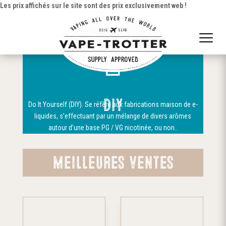
Les prix affichés sur le site sont des prix exclusivement web !

DIY
Do It
Yourself
(DIY)
. Se réfère aux fabrications maison de e-
liquides, s’effectuant par un mélange de divers arômes
autour d’une base PG / VG
nicotinée
, ou non.
.
Meilleures ventes
Ce
Ce
produit
pr