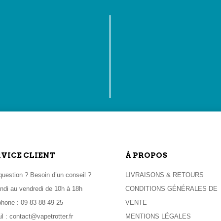
DÉLITÉ
S
achat, que vous pouvez cumuler et
Une question? Nous sommes joigna
e Promo
20h00
RVICE CLIENT
À PROPOS
uestion ? Besoin d’un conseil ?
LIVRAISONS & RETOURS
ndi au vendredi de 10h à 18h
CONDITIONS GÉNÉRALES DE
phone :
09 83 88 49 25
VENTE
il :
contact@vapetrotter.fr
MENTIONS LÉGALES