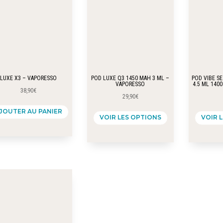
la
peuvent
page
être
du
choisies
produit
sur
la
page
LUXE X3 – VAPORESSO
POD LUXE Q3 1450 MAH 3 ML –
POD VIBE SE
VAPORESSO
4.5 ML 140
du
38,90
€
29,90
€
produit
Ce
JOUTER AU PANIER
VOIR LES OPTIONS
VOIR 
produit
a
plusieurs
variations.
Les
options
peuvent
être