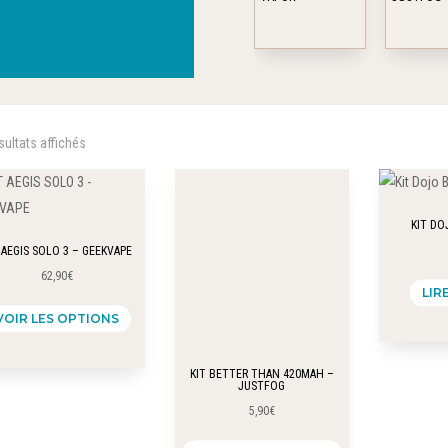
Les
Les
options
options
peuvent
peuvent
être
être
choisies
choisies
sur
sur
sultats affichés
la
la
page
page
du
du
KIT DO
produit
produit
 AEGIS SOLO 3 – GEEKVAPE
62,90
€
LIR
Ce
VOIR LES OPTIONS
produit
a
KIT BETTER THAN 420MAH –
plusieurs
JUSTFOG
variations.
5,90
€
Les