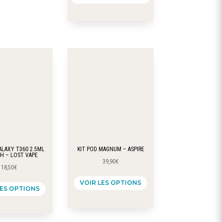
ALAXY T360 2.5ML
KIT POD MAGNUM – ASPIRE
H – LOST VAPE
39,90
€
18,50
€
Ce
Ce
VOIR LES OPTIONS
produit
LES OPTIONS
produit
a
a
plusieurs
plusieurs