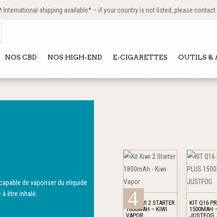
International shipping available* – if your country is not listed, please contact
NOS CBD
NOS HIGH-END
E-CIGARETTES
OUTILS &
Ce
Ce
produit
produit
a
a
capable de vaporiser du
eliquide
à être inhalé.
plusieurs
plusieurs
KIT KIWI 2 STARTER
KIT Q16 P
variations.
variations.
1800MAH – KIWI
1500MAH 
VAPOR
JUSTFOG