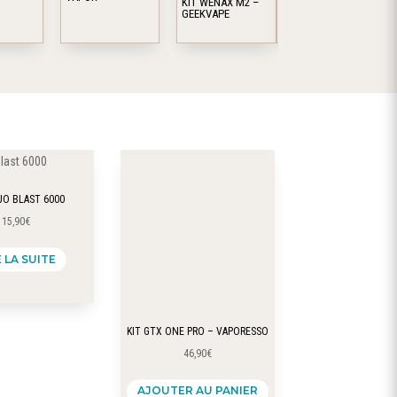
KIT WENAX M2 –
KIT BETTER THAN
Les
Les
GEEKVAPE
420MAH –
JUSTFOG
options
options
peuvent
peuvent
être
être
choisies
choisies
sur
sur
la
la
l
page
page
du
du
JO BLAST 6000
produit
produit
15,90
€
E LA SUITE
KIT GTX ONE PRO – VAPORESSO
46,90
€
AJOUTER AU PANIER