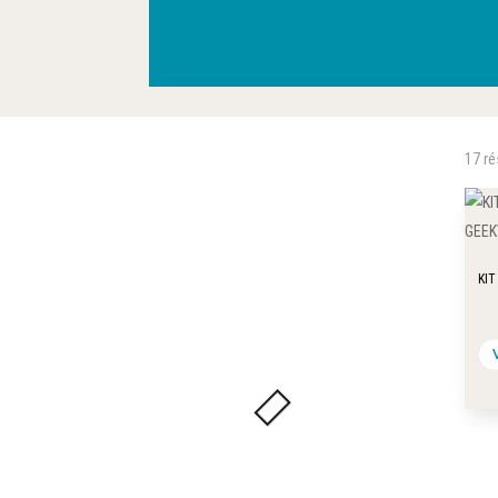
17 ré
KIT