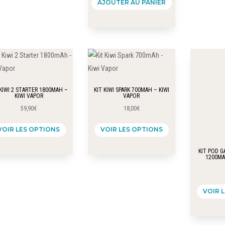
AJOUTER AU PANIER
options
peuvent
être
choisies
sur
la
page
 KIWI 2 STARTER 1800MAH –
KIT KIWI SPARK 700MAH – KIWI
du
KIWI VAPOR
VAPOR
59,90
€
18,00
€
produit
Ce
Ce
VOIR LES OPTIONS
VOIR LES OPTIONS
produit
produit
a
a
KIT POD G
1200MA
plusieurs
plusieurs
variations.
variations.
Les
Les
VOIR 
options
options
peuvent
peuvent