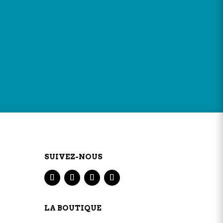
w
ERVICE CLIENT
bles par téléphone au
09.83.88.49.25
de 9h30 à
, du lundi au samedi
SUIVEZ-NOUS
LA BOUTIQUE