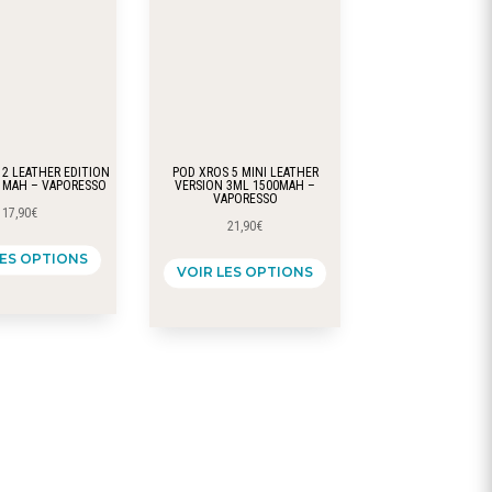
peuvent
être
choisies
sur
la
page
 2 LEATHER EDITION
POD XROS 5 MINI LEATHER
du
0 MAH – VAPORESSO
VERSION 3ML 1500MAH –
VAPORESSO
17,90
€
produit
21,90
€
Ce
Ce
LES OPTIONS
produit
VOIR LES OPTIONS
produit
a
a
plusieurs
plusieurs
variations.
variations.
Les
Les
options
options
peuvent
peuvent
être
être