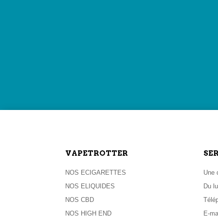

PROGRAMME DE FI
Vapetrotter vous offre 1€ par tranche de 25€ d'
transformer en Cod
VAPETROTTER
SE
NOS ECIGARETTES
Une q
NOS ELIQUIDES
Du lu
NOS CBD
Télé
NOS HIGH END
E-ma