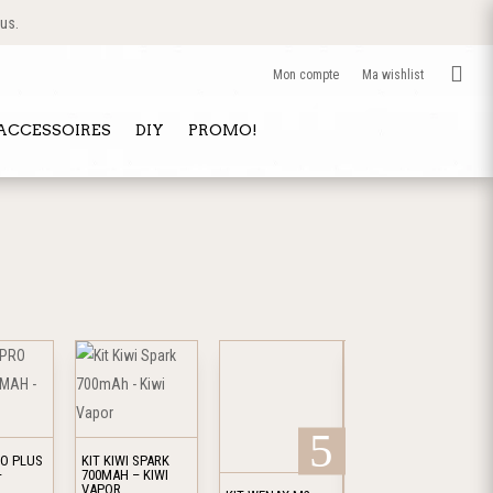
 us.

Mon compte
Ma wishlist
 ACCESSOIRES
DIY
PROMO!
Ce
Ce
produit
produit
a
a
plusieurs
plusieurs
RO PLUS
KIT KIWI SPARK
variations.
variations.
–
700MAH – KIWI
VAPOR