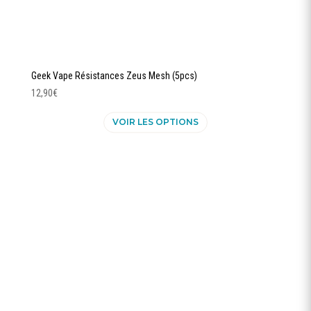
Geek Vape Résistances Zeus Mesh (5pcs)
12,90
€
Ce
VOIR LES OPTIONS
produit
a
plusieurs
variations.
Les
options
peuvent
être
choisies
sur
la
page