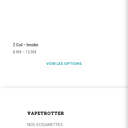
Z-Coil – Innokin
8,90
€
–
13,90
€
Ce
VOIR LES OPTIONS
produit
a
plusieurs
variations.
Les
options
peuvent
être
VAPETROTTER
choisies
sur
NOS ECIGARETTES