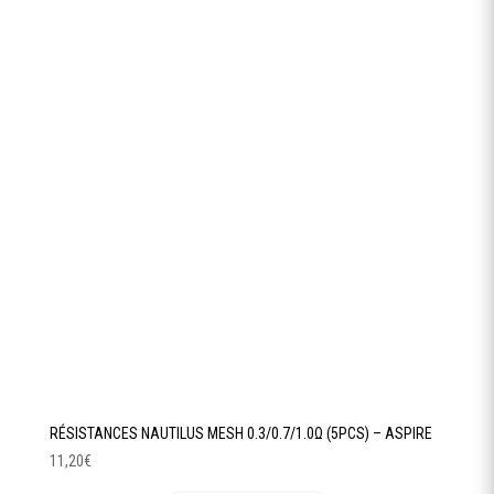
variations.
Les
options
peuvent
être
choisies
sur
la
page
du
produit
RÉSISTANCES NAUTILUS MESH 0.3/0.7/1.0Ω (5PCS) – ASPIRE
11,20
€
Ce