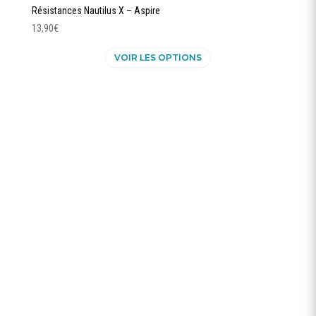
Résistances Nautilus X – Aspire
13,90
€
Ce
VOIR LES OPTIONS
produit
a
plusieurs
variations.
Les
options
peuvent
être
choisies
sur
la
page
du
produit