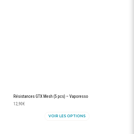
peuvent
être
choisies
sur
la
page
du
produit
Résistances GTX Mesh (5 pcs) – Vaporesso
12,90
€
Ce
VOIR LES OPTIONS
produit
a
plusieurs