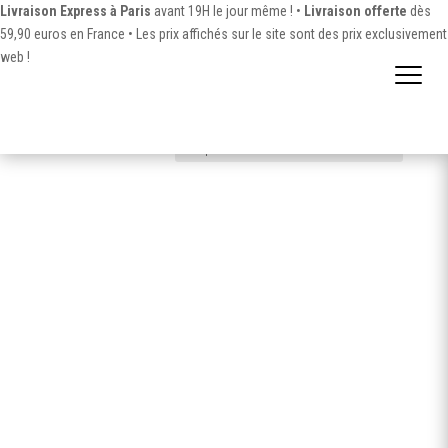
Livraison Express à Paris
avant 19H le jour même ! •
Livraison offerte
dès
59,90 euros en France •
Les prix affichés sur le site sont des prix exclusivement
web !
Accueil
/ Produit Contenance / Boite de 5
Boite de 5
8 résultats affichés