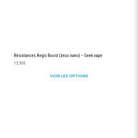
du
produit
Résistances Aegis Boost (zeus nano) – Geek vape
13,90
€
Ce
VOIR LES OPTIONS
produit
a
plusieurs
variations.
Les
options
peuvent
être
choisies