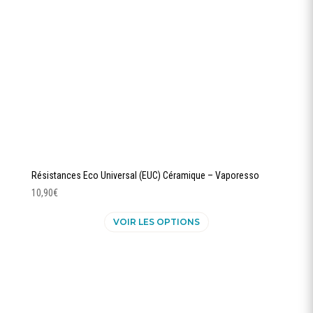
sur
la
page
du
produit
Résistances Eco Universal (EUC) Céramique – Vaporesso
10,90
€
Ce
VOIR LES OPTIONS
produit
a
plusieurs
variations.
Les
options