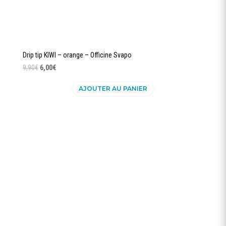
Drip tip KIWI – orange – Officine Svapo
Le
Le
9,90
€
6,00
€
prix
prix
AJOUTER AU PANIER
initial
actuel
était :
est :
9,90€.
6,00€.