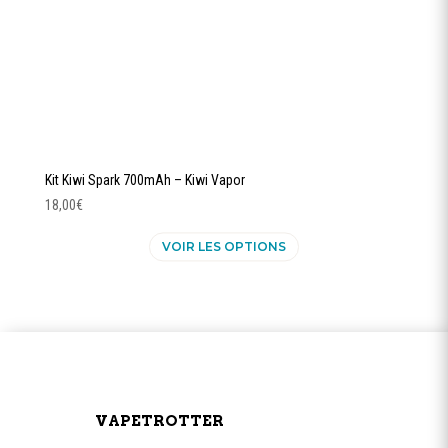
Kit Kiwi Spark 700mAh – Kiwi Vapor
18,00
€
Ce
VOIR LES OPTIONS
produit
a
plusieurs
variations.
Les
options
peuvent
être
VAPETROTTER
choisies