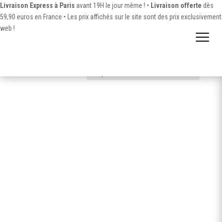
Livraison Express à Paris
avant 19H le jour même ! •
Livraison offerte
dès
59,90 euros en France •
Les prix affichés sur le site sont des prix exclusivement
web !
Accueil
/ Produit Couleur / Retro Orange
Retro Orange
Voici le seul résultat