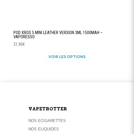
POD XROS 5 MINI LEATHER VERSION 3ML 1500MAH –
VAPORESSO
21,90
€
Ce
VOIR LES OPTIONS
produit
a
plusieurs
variations.
Les
options
peuvent
être
VAPETROTTER
choisies
sur
NOS ECIGARETTES
la
NOS ELIQUIDES
page