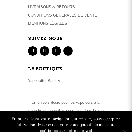
LIVRAISONS & RETOURS
CONDITIONS GÉNÉRALES DE VENTE
MENTIONS LÉGALES
SUIVEZ-NOUS
LA BOUTIQUE
Vapetrotter Paris VI
Un univers dédié pour les vapoteurs à la
recherche de nouvelles sensation dans la vape.
En poursuivant votre navigation sur ce site, vous acceptez
Matériels High End et large sélection de e-
l’utilisation des cookies pour vous garantir la meilleure
liquides .
expérience sur notre site web.