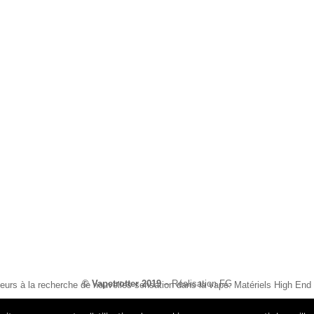
© Vapetrotter 2019
–
Réalisation FG
eurs à la recherche de nouvelles sensation dans la vape. Matériels High End et