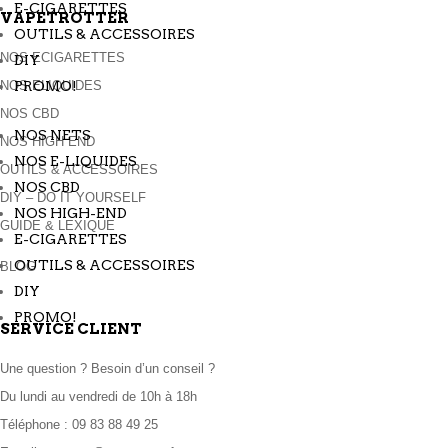
E-CIGARETTES
VAPETROTTER
OUTILS & ACCESSOIRES
NOS ECIGARETTES
DIY
NOS ELIQUIDES
PROMO!
NOS CBD
NOS NETS
NOS HIGH END
NOS E-LIQUIDES
OUTILS & ACCESSOIRES
NOS CBD
DIY – DO IT YOURSELF
NOS HIGH-END
GUIDE & LEXIQUE
E-CIGARETTES
OUTILS & ACCESSOIRES
BLOG
DIY
PROMO!
SERVICE CLIENT
Une question ? Besoin d’un conseil ?
Du lundi au vendredi de 10h à 18h
Téléphone :
09 83 88 49 25