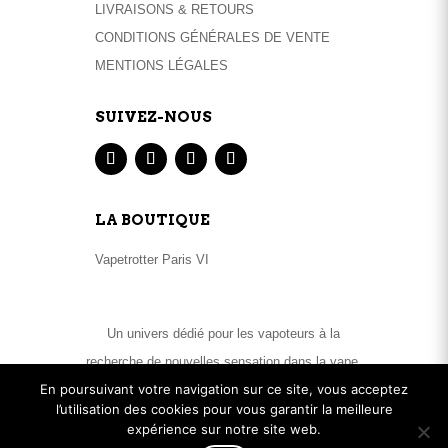
LIVRAISONS & RETOURS
CONDITIONS GÉNÉRALES DE VENTE
MENTIONS LÉGALES
SUIVEZ-NOUS
LA BOUTIQUE
Vapetrotter Paris VI
Un univers dédié pour les vapoteurs à la
recherche de nouvelles sensation dans la vape.
En poursuivant votre navigation sur ce site, vous acceptez
Matériels High End et large sélection de e-
l’utilisation des cookies pour vous garantir la meilleure
liquides .
expérience sur notre site web.
© Vapetrotter 2019
–
Réalisation FG