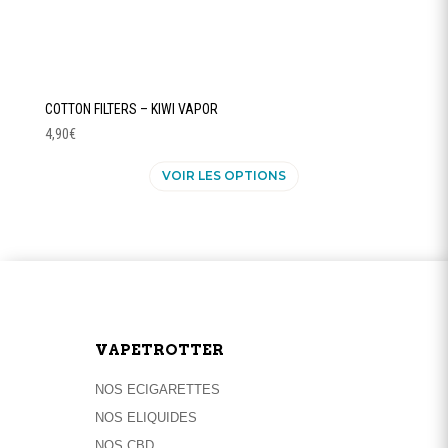
COTTON FILTERS – KIWI VAPOR
4,90
€
Ce
VOIR LES OPTIONS
produit
a
plusieurs
variations.
Les
options
peuvent
être
VAPETROTTER
choisies
sur
NOS ECIGARETTES
la
NOS ELIQUIDES
page
NOS CBD