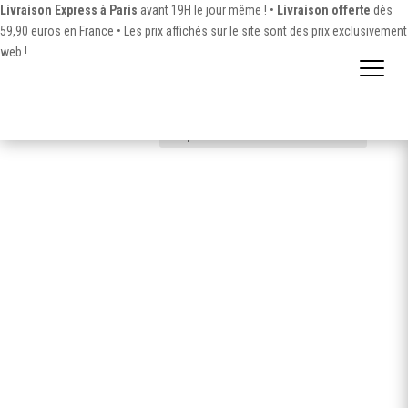
Livraison Express à Paris
avant 19H le jour même ! •
Livraison offerte
dès
59,90 euros en France •
Les prix affichés sur le site sont des prix exclusivement
web !
Accueil
/ Produit Couleur / Wildrose
Wildrose
Voici le seul résultat