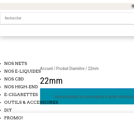
🌍 
NOS NETS
Accueil
/ Produit Diamètre / 22mm
NOS E-LIQUIDES
22mm
NOS CBD
NOS HIGH-END
E-CIGARETTES
Aucun produit ne correspond à votre sélection
OUTILS & ACCESSOIRES
DIY
PROMO!