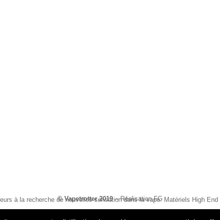
© Vapetrotter 2019
–
Réalisation FG
eurs à la recherche de nouvelles sensation dans la vape. Matériels High End et