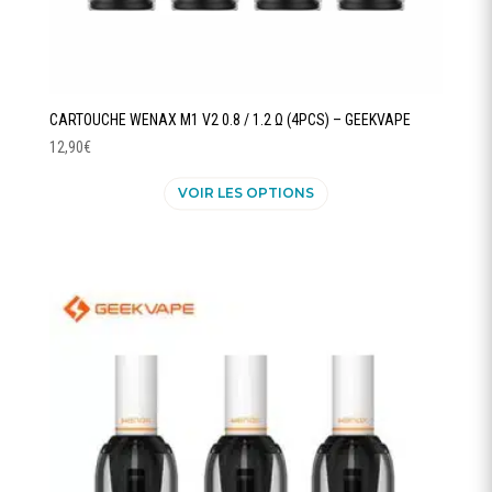
CARTOUCHE WENAX M1 V2 0.8 / 1.2 Ω (4PCS) – GEEKVAPE
12,90
€
Ce
VOIR LES OPTIONS
produit
a
plusieurs
variations.
Les
options
peuvent
être
choisies
sur
la
page