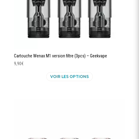
du
produit
Cartouche Wenax M1 version filtre (3pcs) – Geekvape
9,90
€
Ce
VOIR LES OPTIONS
produit
a
plusieurs
variations.
Les
options
peuvent
être
choisies