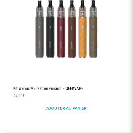
être
choisies
sur
la
page
du
produit
Kit Wenax M2 leather version – GEEKVAPE
24,90
€
AJOUTER AU PANIER