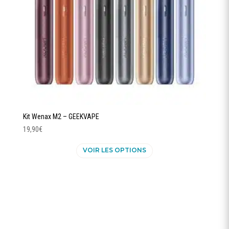
la
page
du
produit
Kit Wenax M2 – GEEKVAPE
19,90
€
Ce
VOIR LES OPTIONS
produit
a
plusieurs
variations.
Les
options
peuvent