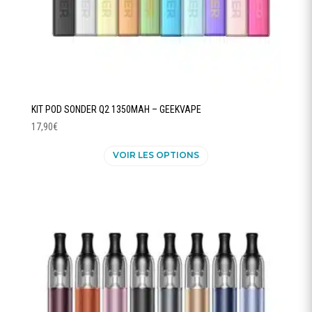
produit
KIT POD SONDER Q2 1350MAH – GEEKVAPE
17,90
€
Ce
VOIR LES OPTIONS
produit
a
plusieurs
variations.
Les
options
peuvent
être
choisies
sur