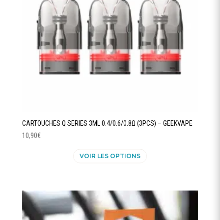
sur
la
page
du
produit
CARTOUCHES Q SERIES 3ML 0.4/0.6/0.8Ω (3PCS) – GEEKVAPE
10,90
€
Ce
VOIR LES OPTIONS
produit
a
plusieurs
variations.
Les
options