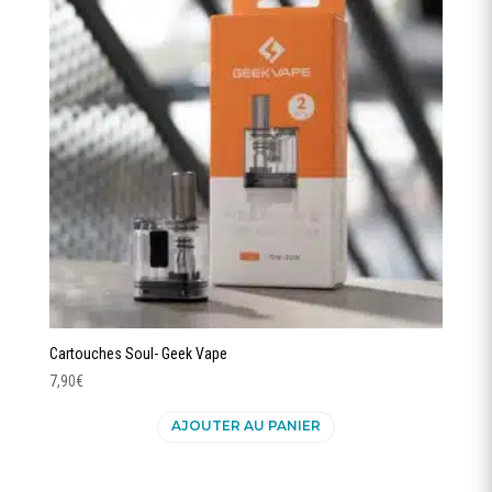
peuvent
être
choisies
sur
la
page
du
produit
Cartouches Soul- Geek Vape
7,90
€
AJOUTER AU PANIER