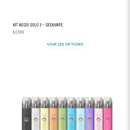
KIT AEGIS SOLO 3 – GEEKVAPE
62,90
€
Ce
VOIR LES OPTIONS
produit
a
plusieurs
variations.
Les
options
peuvent
être
choisies
sur
la
page
du