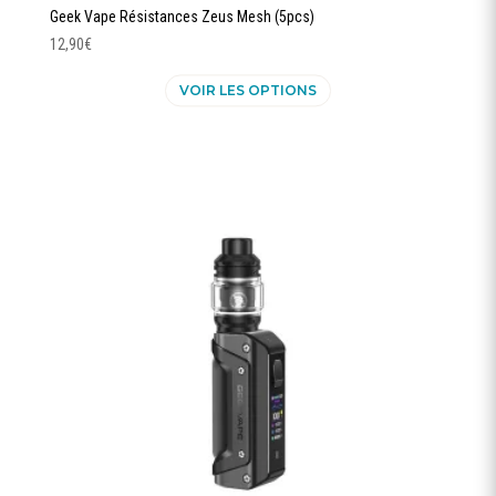
Geek Vape Résistances Zeus Mesh (5pcs)
12,90
€
Ce
VOIR LES OPTIONS
produit
a
plusieurs
variations.
Les
options
peuvent
être
choisies
sur
la
page
du
produit