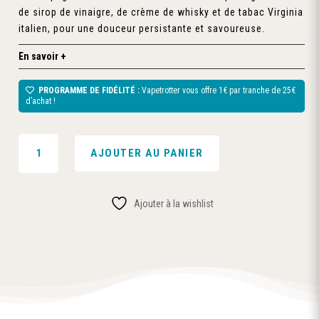
de sirop de vinaigre, de crème de whisky et de tabac Virginia
italien, pour une douceur persistante et savoureuse.
En savoir +
PROGRAMME DE FIDÉLITÉ :
Vapetrotter vous offre 1€ par tranche de 25€
d’achat !
QUANTITÉ
AJOUTER AU PANIER
DE
NETS
JAKARTA
Ajouter à la wishlist
-
AZHAD'S
ELIXIRS