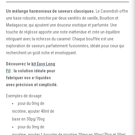
Un mélange harmonieux de saveurs classiques.
Le Cavendish offre
une base robuste, enrichie par deux variétés de vanille, Bourbon et
Madagascar, qui ajoutent une douceur exotique et parfumée. Une
touche de réglisse apporte une note inattendue et crée un équilibre
intriguant avec la richesse du caramel. Chaque bouffée est une
exploration de saveurs parfaitement fusionnées, idéale pour ceux qui
recherchent un goût riche et enveloppant.
Découvrez le
kit Easy Long
Fil
: la solution idéale pour
fabriquer vos e-liquides
avec précision et simplicité.
Exemples de dosage:
pour du 0mg de
nicotine, ajouter 40ml de
base en 30pg/70vg
pour du 3mg de
nicotine, ajouter 1 booster de nicotine 20mg en 30pg/70vg et 30ml