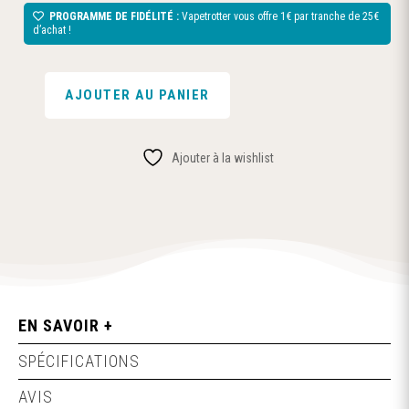
PROGRAMME DE FIDÉLITÉ :
Vapetrotter vous offre 1€ par tranche de 25€
d’achat !
AJOUTER AU PANIER
QUANTITÉ
DE
NETS
Ajouter à la wishlist
-
RY4
-
DISTILLATI-
AZHAD'S
ELIXIRS-
20ML
EN SAVOIR +
SPÉCIFICATIONS
AVIS