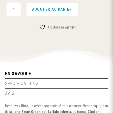
QUANTITÉ
AJOUTER AU PANIER
DE
NETS
-
Ajouter à la wishlist
SMART
ORGANIC
BLUE
20ML
-
LA
TABACCHERIA
EN SAVOIR +
SPÉCIFICATIONS
AVIS
Découvrez
Blue
, un arôme sophistiqué pour cigarette électronique, issu
de la
ligne Smart Organic
de
La Tabaccheria
, au format
20ml en