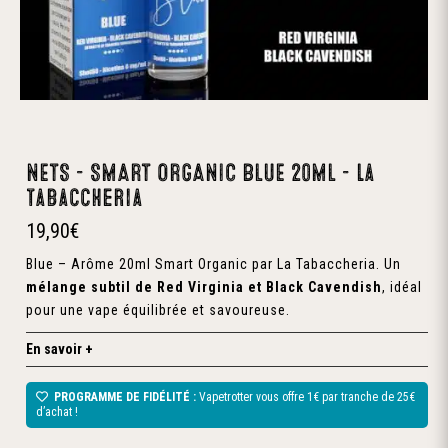
NETS – SMART ORGANIC BLUE 20ML – la
tabaccheria
19,90
€
Blue – Arôme 20ml Smart Organic par La Tabaccheria. Un
mélange subtil de Red Virginia et Black Cavendish
, idéal
pour une vape équilibrée et savoureuse.
En savoir +
PROGRAMME DE FIDÉLITÉ :
Vapetrotter vous offre 1€ par tranche de 25€
d’achat !