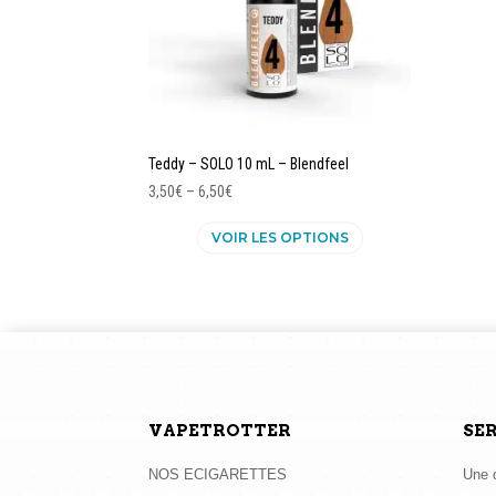
Teddy – SOLO 10 mL – Blendfeel
3,50
€
–
6,50
€
Ce
VOIR LES OPTIONS
produit
a
plusieurs
variations.
Les
options
peuvent
être
VAPETROTTER
SE
choisies
sur
NOS ECIGARETTES
Une q