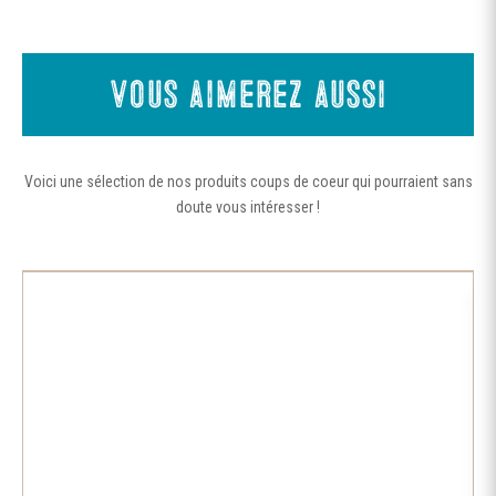
Vous aimerez aussi
Voici une sélection de nos produits coups de coeur qui pourraient sans
doute vous intéresser !
Ce
produit
a
plusieurs
variations.
Les
options
peuvent