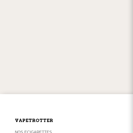
PAIEMENTS EN LIGNE
100% sécurisés
w
SERVICE CLIENT
par
téléphone
ou
mail
VAPETROTTER
NOS ECIGARETTES