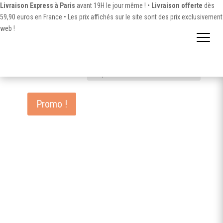
Livraison Express à Paris
avant 19H le jour même ! •
Livraison offerte
dès
59,90 euros en France •
Les prix affichés sur le site sont des prix exclusivement
web !
Accueil
/ Produit Contenance / lot de 5
lot de 5
8 résultats affichés
Promo !