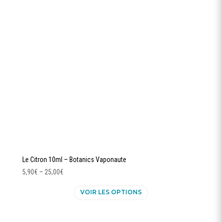
peuvent
être
choisies
sur
la
page
du
produit
Le Citron 10ml – Botanics Vaponaute
5,90
€
–
25,00
€
Ce
VOIR LES OPTIONS
produit
a
plusieurs