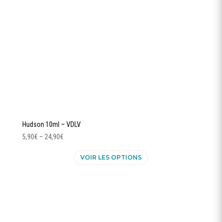
sur
la
page
du
produit
Hudson 10ml – VDLV
5,90
€
–
24,90
€
Ce
VOIR LES OPTIONS
produit
a
plusieurs
variations.
Les
options