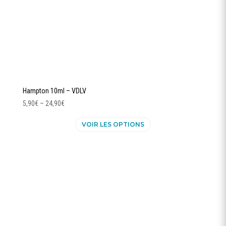
du
produit
Hampton 10ml – VDLV
5,90
€
–
24,90
€
Ce
VOIR LES OPTIONS
produit
a
plusieurs
variations.
Les
options
peuvent
être
choisies