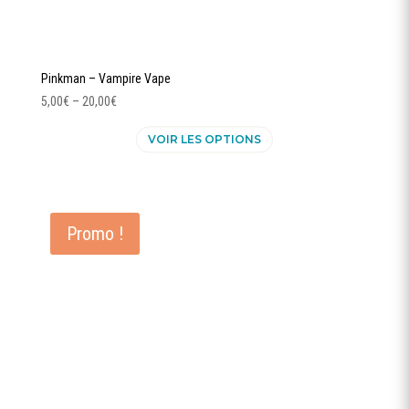
Pinkman – Vampire Vape
5,00
€
–
20,00
€
Ce
VOIR LES OPTIONS
produit
a
plusieurs
variations.
Les
Promo !
options
peuvent
être
choisies
sur
la
page
du