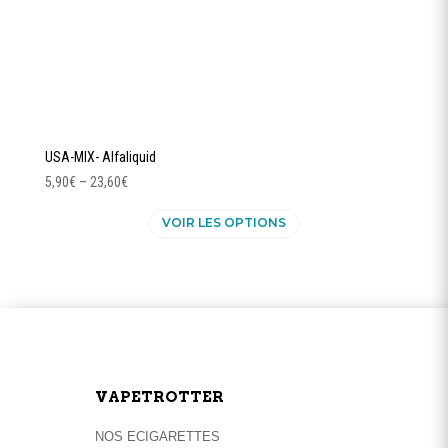
produit
USA-MIX- Alfaliquid
5,90
€
–
23,60
€
Ce
VOIR LES OPTIONS
produit
a
plusieurs
variations.
Les
options
peuvent
être
VAPETROTTER
choisies
sur
NOS ECIGARETTES