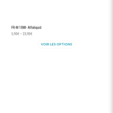
FR-M 10Ml- Alfaliquid
5,90
€
–
23,90
€
Ce
VOIR LES OPTIONS
produit
a
plusieurs
variations.
Les
options
peuvent
être
choisies
sur
la
page