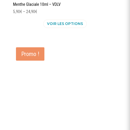
Menthe Glaciale 10ml – VDLV
5,90
€
–
24,90
€
Ce
VOIR LES OPTIONS
produit
a
plusieurs
variations.
Les
Promo !
options
peuvent
être
choisies
sur
la
page
du
produit