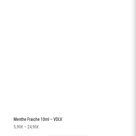
variations.
Les
options
peuvent
être
choisies
sur
la
page
du
produit
Menthe Fraiche 10ml – VDLV
5,90
€
–
24,90
€
Ce