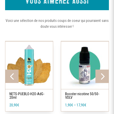
Vous aimerez aussi
Voici une sélection de nos produits coups de coeur qui pourraient sans
doute vous intéresser !
Ce
produit
a
plusieurs
variations.
Les
Ce
options
produit
peuvent
a
NETS-PUEBLO-H2O-AdG-
Booster nicotine 50/50-
être
20ml
VDLV
plusieurs
choisies
20,90
€
1,90
€
–
17,90
€
variations.
sur
Les