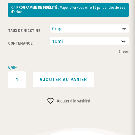
PROGRAMME DE FIDÉLITÉ :
Vapetrotter vous offre 1€ par tranche de 25€
d’achat !
TAUX DE NICOTINE
CONTENANCE
Effacer
5,90
€
QUANTITÉ
AJOUTER AU PANIER
DE
HAMPTON
10ML
Ajouter à la wishlist
-
VDLV