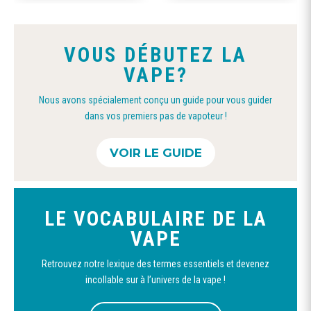
la
options
page
peuvent
du
VOUS DÉBUTEZ LA
être
produit
VAPE?
choisies
sur
Nous avons spécialement conçu un guide pour vous guider
la
dans vos premiers pas de vapoteur !
page
du
VOIR LE GUIDE
produit
LE VOCABULAIRE DE LA
VAPE
Retrouvez notre lexique des termes essentiels et devenez
incollable sur à l’univers de la vape !