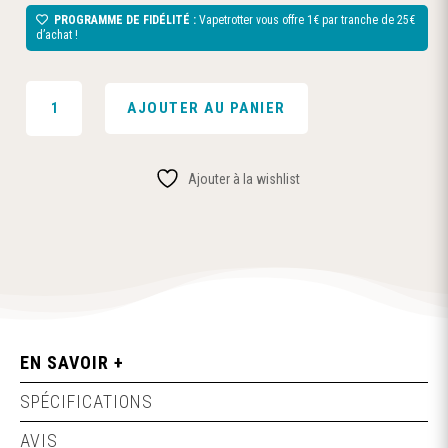
PROGRAMME DE FIDÉLITÉ :
Vapetrotter vous offre 1€ par tranche de 25€
d’achat !
QUANTITÉ
AJOUTER AU PANIER
DE
ARÔME
SALE
Ajouter à la wishlist
-
TURKISH
-
AZHAD'S
ELIXIR
SIGNATURE
-
10ML
EN SAVOIR +
SPÉCIFICATIONS
AVIS