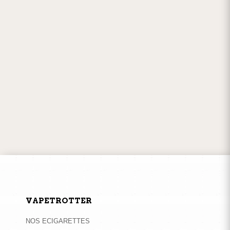
PAIEMENTS EN LIGNE
100% sécurisés
w
SERVICE CLIENT
par
téléphone
ou
mail
VAPETROTTER
NOS ECIGARETTES