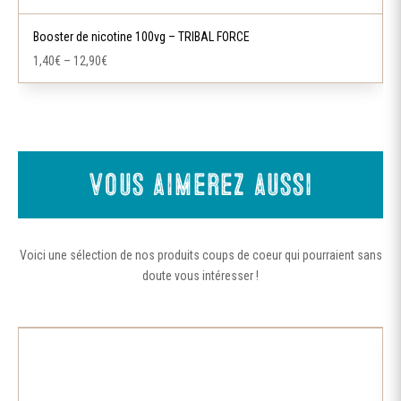
produit
a
Booster de nicotine 100vg – TRIBAL FORCE
plusieurs
1,40
€
–
12,90
€
variations.
Les
options
peuvent
être
Vous aimerez aussi
choisies
sur
la
Voici une sélection de nos produits coups de coeur qui pourraient sans
page
doute vous intéresser !
du
produit
Ce
produit
a