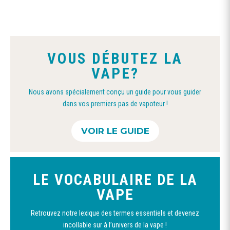
options
peuvent
être
choisies
VOUS DÉBUTEZ LA
sur
VAPE?
la
page
Nous avons spécialement conçu un guide pour vous guider
du
dans vos premiers pas de vapoteur !
produit
VOIR LE GUIDE
LE VOCABULAIRE DE LA
VAPE
Retrouvez notre lexique des termes essentiels et devenez
incollable sur à l’univers de la vape !