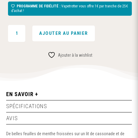
PROGRAMME DE FIDÉLITÉ :
Vapetrotter vous offre 1€ par tranche de 25€
d’achat !
QUANTITÉ
AJOUTER AU PANIER
DE
CHERBOURG
MON
Ajouter à la wishlist
AMOUR
-
50ML
-
EDITION
HEXAGONE
EN SAVOIR +
-
SPÉCIFICATIONS
CURIEUX
AVIS
De belles feuilles de menthe froissées sur un lit de cassonade et de