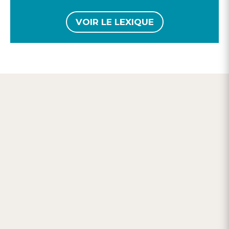
VOIR LE LEXIQUE

LIVRAISON OFFERTE
dès 59,90 € d’achat
