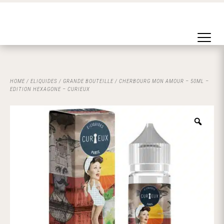
HOME
/
ELIQUIDES
/
GRANDE BOUTEILLE
/ CHERBOURG MON AMOUR – 50ML –
EDITION HEXAGONE – CURIEUX