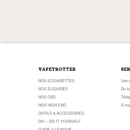
LIVRAISON OFFERTE
EXPÉD
dès 59,90 € d’achat
pour toute
VAPETROTTER
SER
NOS ECIGARETTES
Une q
NOS ELIQUIDES
Du lu
NOS CBD
Télé
NOS HIGH END
E-mai
OUTILS & ACCESSOIRES
DIY – DO IT YOURSELF
GUIDE & LEXIQUE