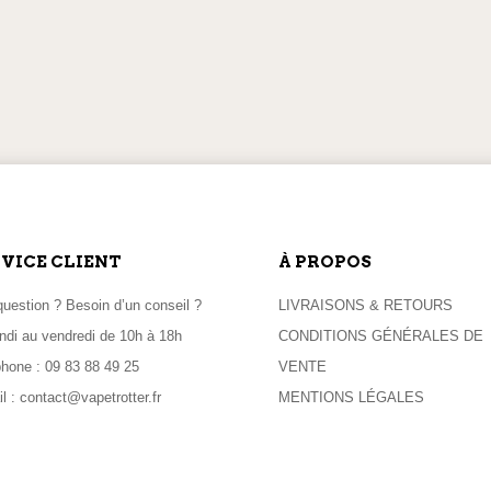
ITION LE LENDEMAIN
PAIEMENTS EN LI
 commande passée avant 11h
100% sécurisés
VICE CLIENT
À PROPOS
uestion ? Besoin d’un conseil ?
LIVRAISONS & RETOURS
ndi au vendredi de 10h à 18h
CONDITIONS GÉNÉRALES DE
phone :
09 83 88 49 25
VENTE
l :
contact@vapetrotter.fr
MENTIONS LÉGALES