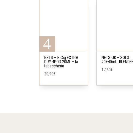
NETS – E-Cig EXTRA
NETS-UK – SOLO
DRY 4POD 20ML – la
20+40mL -BLENDF
tabaccheria
17,60
€
20,90
€
