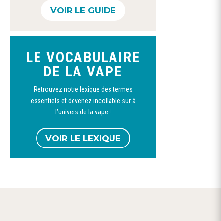
VOIR LE GUIDE
LE VOCABULAIRE
DE LA VAPE
Retrouvez notre lexique des termes
NETS-FILOSOFIA ICE
NETS -Sigaro Antico
NETS – Sig
essentiels et devenez incollable sur à
Ultra 20 ml – Tabac &
20ML – la tabaccheria
Classico I 
Menthe- AdG-20ml
DELLA TOS
l’univers de la vape !
22,90
€
– la tabacc
19,90
€
22,90
€
VOIR LE LEXIQUE
w