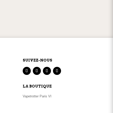
GNE
SERVICE CLIENT
par
téléphone
ou
mail
SUIVEZ-NOUS
LA BOUTIQUE
Vapetrotter Paris VI