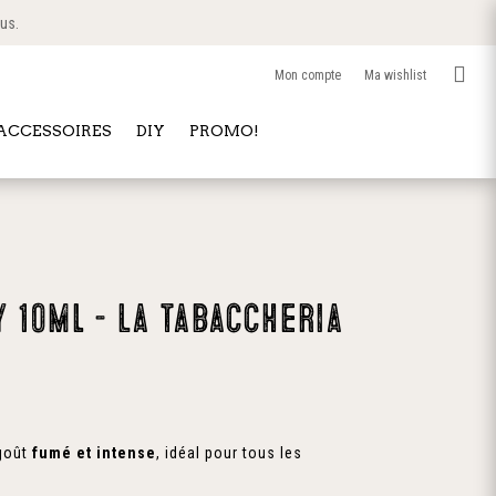
 us.

Mon compte
Ma wishlist
 ACCESSOIRES
DIY
PROMO!
 10ml – La tabaccheria
 goût
fumé et intense
, idéal pour tous les