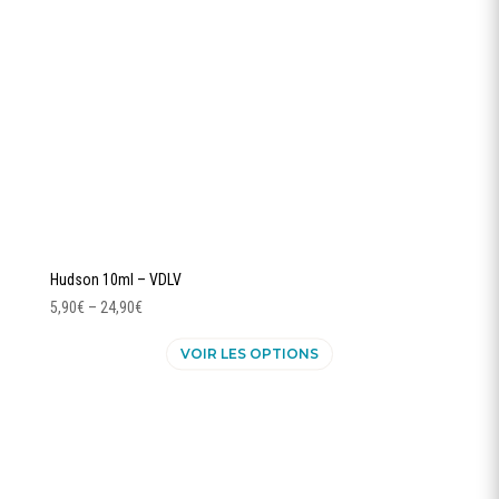
sur
la
page
du
produit
Hudson 10ml – VDLV
5,90
€
–
24,90
€
Ce
VOIR LES OPTIONS
produit
a
plusieurs
variations.
Les
options