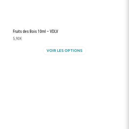
Fruits des Bois 10ml – VDLV
5,90
€
Ce
VOIR LES OPTIONS
produit
a
plusieurs
variations.
Les
options
peuvent
être
choisies
sur
la
page