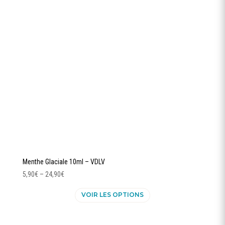
peuvent
être
choisies
sur
la
page
du
produit
Menthe Glaciale 10ml – VDLV
5,90
€
–
24,90
€
Ce
VOIR LES OPTIONS
produit
a
plusieurs