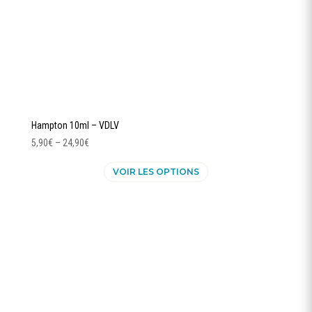
du
produit
Hampton 10ml – VDLV
5,90
€
–
24,90
€
Ce
VOIR LES OPTIONS
produit
a
plusieurs
variations.
Les
options
peuvent
être
choisies