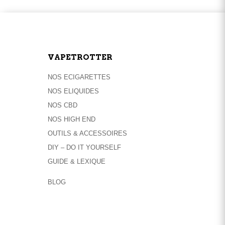
variations.
Les
options
peuvent
être
VAPETROTTER
choisies
sur
NOS ECIGARETTES
la
NOS ELIQUIDES
page
NOS CBD
du
NOS HIGH END
produit
OUTILS & ACCESSOIRES
DIY – DO IT YOURSELF
GUIDE & LEXIQUE
BLOG