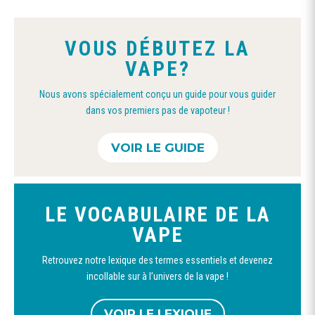
être
choisies
VOUS DÉBUTEZ LA
sur
VAPE?
la
page
Nous avons spécialement conçu un guide pour vous guider
du
dans vos premiers pas de vapoteur !
produit
VOIR LE GUIDE
LE VOCABULAIRE DE LA
VAPE
Retrouvez notre lexique des termes essentiels et devenez
incollable sur à l’univers de la vape !
VOIR LE LEXIQUE