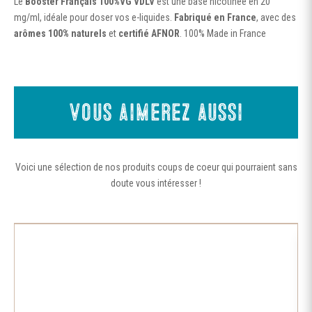
Le
Booster Français 100%VG VDLV
est une base nicotinée en 20
mg/ml, idéale pour doser vos e-liquides.
Fabriqué en France
, avec des
arômes 100% naturels
et
certifié AFNOR
. 100% Made in France
Vous aimerez aussi
Voici une sélection de nos produits coups de coeur qui pourraient sans
doute vous intéresser !
Ce
produit
a
plusieurs
variations.