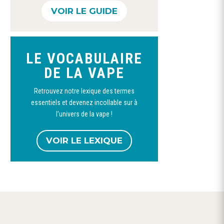
Ce
VOIR LE GUIDE
produit
a
plusieurs
LE VOCABULAIRE
variations.
Ce
DE LA VAPE
Les
produit
options
Retrouvez notre lexique des termes
a
peuvent
Booster nicotine
Booster nicotine 50/50
Booster Nic
essentiels et devenez incollable sur à
100%VG-VDLV
et 20/80-CURIEUX
70pg/30vg
plusieurs
être
l’univers de la vape !
1,90
€
1,60
€
–
12,00
€
1,90
€
variations.
choisies
Les
sur
VOIR LE LEXIQUE
options
la
peuvent
page
être
du
choisies
produit
sur
w
la
page