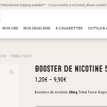
International shipping available* – if your country is not listed, please contact
NOS CBD
NOS HIGH-END
E-CIGARETTES
OUTILS &
0/50 – TRIBAL FORCE
Booster de nicotine 5
1,20
€
–
9,90
€
Boosters de nicotine
20mg
Tribal Force disp