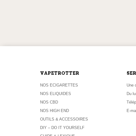
du
produit
LIVRAISON OFFERTE
EXPÉD
dès 59,90 € d’achat
pour toute
VAPETROTTER
SER
NOS ECIGARETTES
Une q
NOS ELIQUIDES
Du lu
NOS CBD
Télé
NOS HIGH END
E-mai
OUTILS & ACCESSOIRES
DIY – DO IT YOURSELF