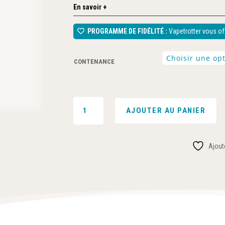
En savoir +
PROGRAMME DE FIDÉLITÉ :
Vapetrotter vous off
CONTENANCE
QUANTITÉ
AJOUTER AU PANIER
DE
BOOSTER
DE
Ajoute
NICOTINE
50/50
-
TRIBAL
FORCE