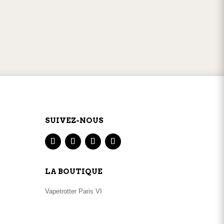
du
produit
GNE
SERVICE CLIENT
par
téléphone
ou
mail
SUIVEZ-NOUS
LA BOUTIQUE
Vapetrotter Paris VI