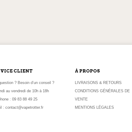
du
du
produit
produit
ITION LE LENDEMAIN
PAIEMENTS EN LI
 commande passée avant 11h
100% sécurisés
VICE CLIENT
À PROPOS
uestion ? Besoin d’un conseil ?
LIVRAISONS & RETOURS
ndi au vendredi de 10h à 18h
CONDITIONS GÉNÉRALES DE
phone :
09 83 88 49 25
VENTE
l :
contact@vapetrotter.fr
MENTIONS LÉGALES