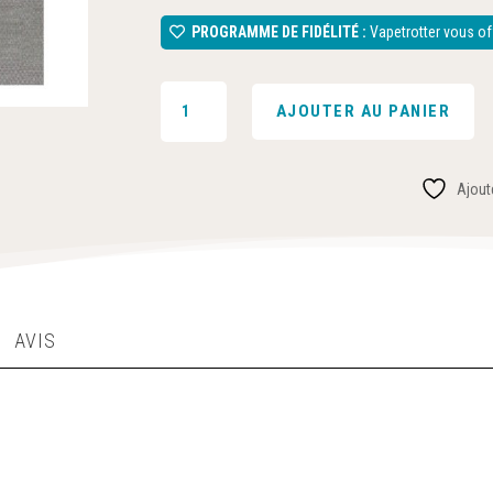
PROGRAMME DE FIDÉLITÉ :
Vapetrotter vous off
QUANTITÉ
AJOUTER AU PANIER
DE
5
FEUILLES
Ajoute
DE
MAILLE
SS
200X100
MM
-
AVIS
ZIVIPF#325