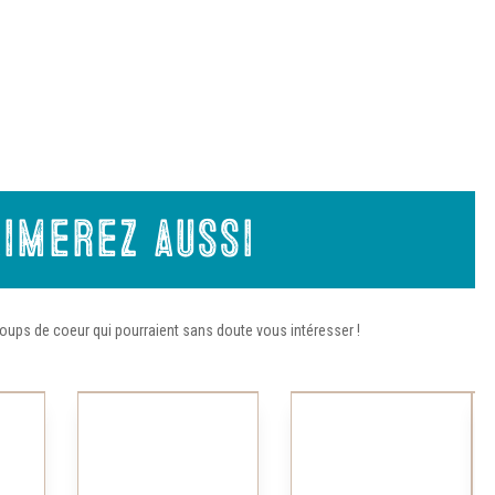
imerez aussi
oups de coeur qui pourraient sans doute vous intéresser !
Ce
Ce
produit
produit
a
a
plusieurs
plusieurs