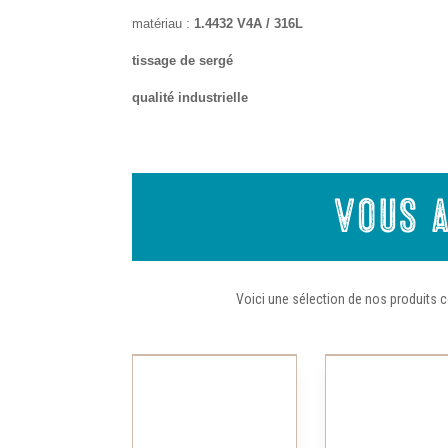
matériau :
1.4432 V4A / 316L
tissage de sergé
qualité industrielle
Vous a
Voici une sélection de nos produits c
Ce
produit
a
plusieurs