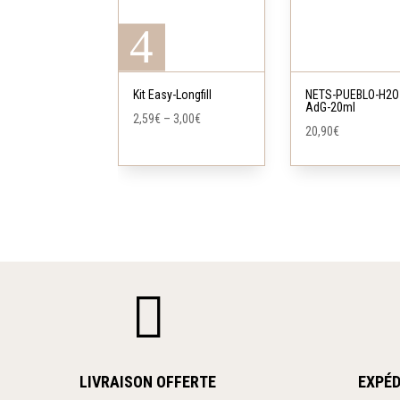
variations.
Ce
Les
produit
options
a
peuvent
Kit Easy-Longfill
NETS-PUEBLO-H2O
AdG-20ml
plusieurs
être
2,59
€
–
3,00
€
20,90
€
variations.
choisies
Les
sur
options
la
peuvent
page
être
du
choisies
produit
sur

la
page
du
produit
LIVRAISON OFFERTE
EXPÉD