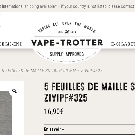
International shipping available* – if your country is not listed, please contact
HIGH-END
E-CIGARE
 5 FEUILLES DE MAILLE SS 200×100 MM – ZIVIPF#325
5 feuilles de maille 
Zivipf#325
16,90
€
En savoir +