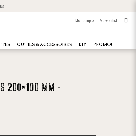
 us.

Mon compte
Ma wishlist
TTES
OUTILS & ACCESSOIRES
DIY
PROMO!
SS 200×100 mm –