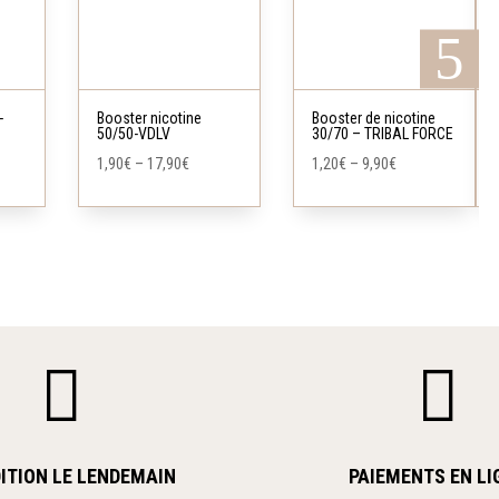
variations.
variations.
Ce
Ce
Les
Les
produit
produit
options
options
a
a
peuvent
peuvent
-
Booster nicotine
Booster de nicotine
50/50-VDLV
30/70 – TRIBAL FORCE
plusieurs
plusieurs
être
être
1,90
€
–
17,90
€
1,20
€
–
9,90
€
variations.
variations.
choisies
choisies
Les
Les
sur
sur
options
options
la
la
peuvent
peuvent
page
page
être
être
du
du
choisies
choisies
produit
produit
sur
sur


la
la
page
page
du
du
produit
produit
ITION LE LENDEMAIN
PAIEMENTS EN LI