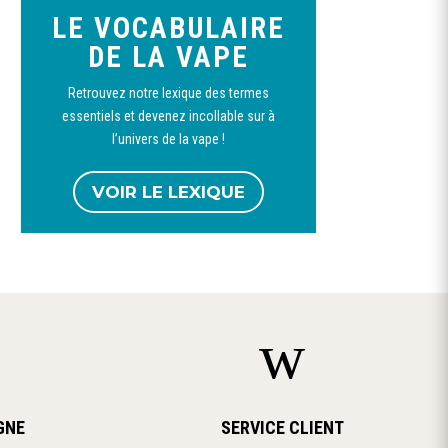
LE VOCABULAIRE
variations.
Ce
DE LA VAPE
Les
produit
options
Retrouvez notre lexique des termes
a
peuvent
Booster nicotine
Booster nicotine 50/50
Booster Nic
essentiels et devenez incollable sur à
100%VG-VDLV
et 20/80-CURIEUX
70pg/30vg
plusieurs
être
l’univers de la vape !
1,90
€
1,60
€
–
12,00
€
1,90
€
variations.
choisies
Les
sur
VOIR LE LEXIQUE
options
la
peuvent
page
être
du
choisies
produit
sur
w
la
page
du
produit
GNE
SERVICE CLIENT