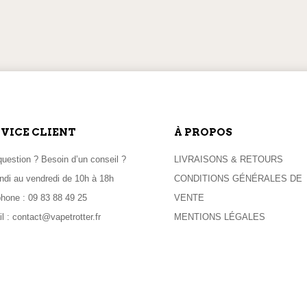
produit
produit
ITION LE LENDEMAIN
PAIEMENTS EN LI
 commande passée avant 11h
100% sécurisés
VICE CLIENT
À PROPOS
uestion ? Besoin d’un conseil ?
LIVRAISONS & RETOURS
ndi au vendredi de 10h à 18h
CONDITIONS GÉNÉRALES DE
phone :
09 83 88 49 25
VENTE
l :
contact@vapetrotter.fr
MENTIONS LÉGALES