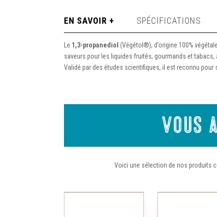
EN SAVOIR +
SPÉCIFICATIONS
Le
1,3-propanediol
(Végétol®), d’origine 100% végétale,
saveurs pour les liquides fruités, gourmands et tabacs, 
Validé par des études scientifiques, il est reconnu pour
Vous a
Voici une sélection de nos produits c
Ce
produit