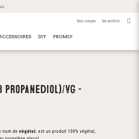
 us.

Mon compte
Ma wishlist
 ACCESSOIRES
DIY
PROMO!
,3 propanediol)/vg -
le nom de
végétol
, est un produit 100% végétal,
u propylène glycol.