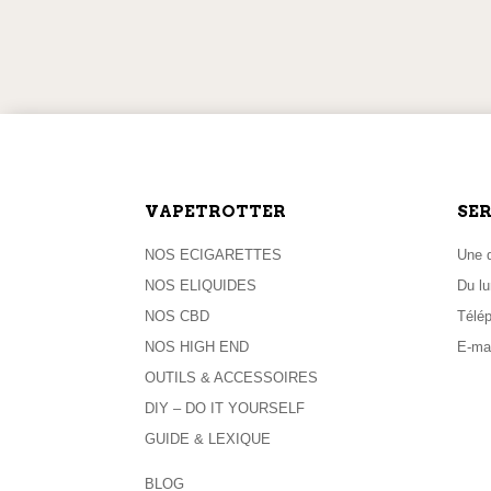
produit
LIVRAISON OFFERTE
EXPÉD
dès 59,90 € d’achat
pour toute
VAPETROTTER
SER
NOS ECIGARETTES
Une q
NOS ELIQUIDES
Du lu
NOS CBD
Télé
NOS HIGH END
E-mai
OUTILS & ACCESSOIRES
DIY – DO IT YOURSELF
GUIDE & LEXIQUE
BLOG