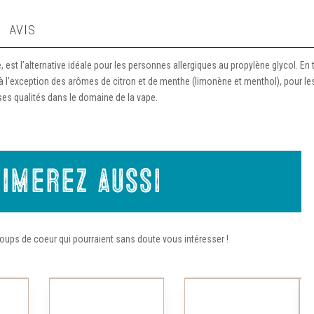
AVIS
 est l’alternative idéale pour les personnes allergiques au propylène glycol. En 
à l’exception des arômes de citron et de menthe (limonène et menthol), pour les
 ses qualités dans le domaine de la vape.
imerez aussi
oups de coeur qui pourraient sans doute vous intéresser !
Ce
Ce
produit
produit