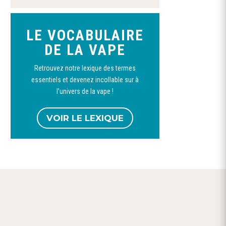
a
plusieurs
LE VOCABULAIRE
variations.
Ce
DE LA VAPE
Les
produit
options
Retrouvez notre lexique des termes
a
peuvent
Booster nicotine
Booster nicotine 50/50
Booster Nic
essentiels et devenez incollable sur à
100%VG-VDLV
et 20/80-CURIEUX
70pg/30vg
plusieurs
être
l’univers de la vape !
1,90
€
1,60
€
–
12,00
€
1,90
€
variations.
choisies
Les
sur
VOIR LE LEXIQUE
options
la
peuvent
page
être
du
choisies
produit
sur
w
la
page
du