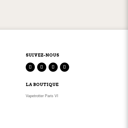
produit
GNE
SERVICE CLIENT
par
téléphone
ou
mail
SUIVEZ-NOUS
LA BOUTIQUE
Vapetrotter Paris VI