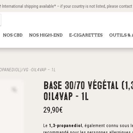
International shipping available* – if your country is not listed, please contact
NOS CBD
NOS HIGH-END
E-CIGARETTES
OUTILS &
OPANEDIOL)/VG -OIL4VAP – 1L
Base 30/70 végétal (1
oil4vap – 1L
29,90
€
Le
1,3-propanediol
, également connu sous 
recommandé pour les personnes allergiques a