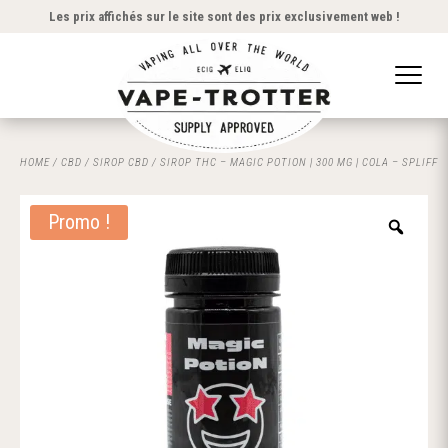
Les prix affichés sur le site sont des prix exclusivement web !
HOME
/
CBD
/
SIROP CBD
/ SIROP THC – MAGIC POTION | 300 MG | COLA – SPLIFF
Promo !