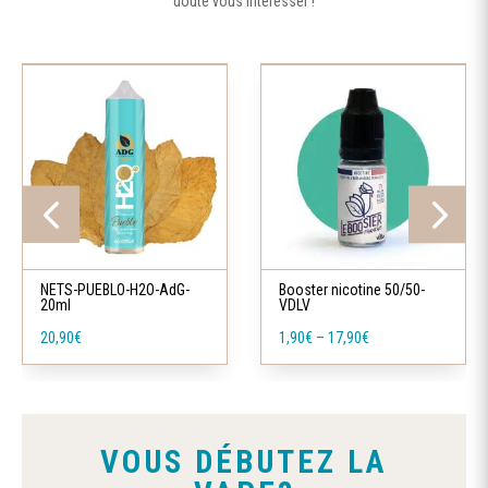
doute vous intéresser !
Ce
produit
a
plusieurs
variations.
Les
Ce
options
produit
peuvent
a
NETS-PUEBLO-H2O-AdG-
Booster nicotine 50/50-
être
20ml
VDLV
plusieurs
choisies
20,90
€
1,90
€
–
17,90
€
variations.
sur
Les
la
options
page
peuvent
du
VOUS DÉBUTEZ LA
être
produit
choisies