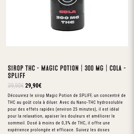
Sirop THC – Magic Potion | 300 mg | Cola –
SPLIFF
Le
Le
39,90
€
29,90
€
prix
prix
Découvrez le sirop Magic Potion de SPLIFF, un concentré de
initial
actuel
THC au goût cola à diluer. Avec du Nano-THC hydrosoluble
était :
est :
pour des effets rapides (environ 25 minutes), il est idéal
39,90€.
29,90€.
pour la relaxation, apaiser les douleurs et améliorer le
sommeil. Dosé à moins de 0,3% de THC, il offre une
expérience prolongée et efficace. Suivez les doses