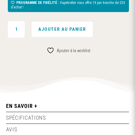
PROGRAMME DE FIDÉLITÉ :
Vapetrotter vous offre 1€ par tranche de 25€
d’achat !
QUANTITÉ
AJOUTER AU PANIER
DE
ACCU
SONY
Ajouter à la wishlist
VTC6A
21700
POWER
4000MAH
EN SAVOIR +
SPÉCIFICATIONS
AVIS