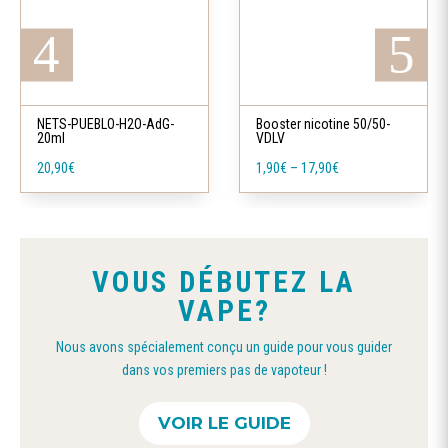
plusieurs
variations.
Les
Ce
options
produit
peuvent
a
NETS-PUEBLO-H2O-AdG-
Booster nicotine 50/50-
être
20ml
VDLV
plusieurs
choisies
20,90
€
1,90
€
–
17,90
€
variations.
sur
Les
la
options
page
peuvent
du
VOUS DÉBUTEZ LA
être
produit
VAPE?
choisies
sur
Nous avons spécialement conçu un guide pour vous guider
la
dans vos premiers pas de vapoteur !
page
du
VOIR LE GUIDE
produit