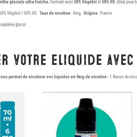
the glaciale ultra fraîche
, formulé avec
50% Végétol
et
50% VG
. Idéal pour 
 50% Végétol / 50% VG
Taux de nicotine
: 0mg
Origine
: France
ropylène glycol.
r votre eliquide avec 
vous permet de nicotiner vos liquides en 0mg de nicotine :
1 flacon de nic
Ce
produit
a
plusieurs
variations.
Les