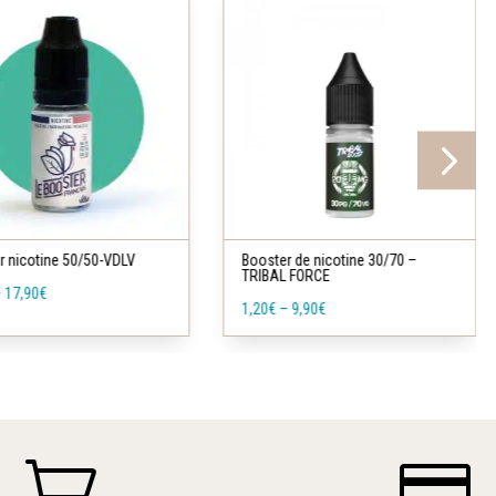
du
produit
.
r de nicotine 30/70 –
Booster nicotine 100%VG-VDLV
 FORCE
1,90
€
–
9,90
€
.

