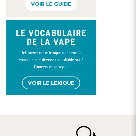
Ce
du
du
VOIR LE GUIDE
produit
produit
produit
a
plusieurs
LE VOCABULAIRE
variations.
DE LA VAPE
Les
options
Retrouvez notre lexique des termes
Ce
peuvent
essentiels et devenez incollable sur à
produit
être
l’univers de la vape !
a
choisies
Booster nicotine 50/50 et 20/80-
Booster Nicotine 70pg/30vg
CURIEUX
plusieurs
sur
1,90
€
VOIR LE LEXIQUE
1,60
€
–
12,00
€
variations.
la
Les
page
options
du
peuvent
produit
être
choisies
w
sur