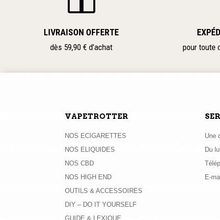
la
la
page
page
LIVRAISON OFFERTE
EXPÉD
du
du
dès 59,90 € d’achat
pour toute
produit
produit
VAPETROTTER
SER
NOS ECIGARETTES
Une q
NOS ELIQUIDES
Du lu
NOS CBD
Télé
NOS HIGH END
E-mai
OUTILS & ACCESSOIRES
DIY – DO IT YOURSELF
GUIDE & LEXIQUE