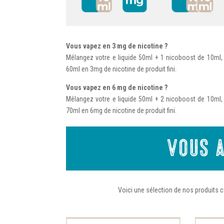
Vous vapez en 3 mg de nicotine ?
Mélangez votre e liquide 50ml + 1 nicoboost de 10ml
60ml en 3mg de nicotine de produit fini.
de nicotine 100vg – TRIBAL FORCE
Booster nicotine 100%VG-VDL
Vous vapez en 6 mg de nicotine ?
Mélangez votre e liquide 50ml + 2 nicoboost de 10ml
12,90
€
1,90
€
70ml en 6mg de nicotine de produit fini.
Vous a
Voici une sélection de nos produits c