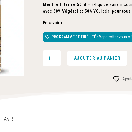
Menthe Intense 50ml
– E-liquide sans nicoti
avec
50% Végétol
et
50% VG
. Idéal pour tous
En savoir +
PROGRAMME DE FIDÉLITÉ :
Vapetrotter vous off
QUANTITÉ
AJOUTER AU PANIER
DE
E-
LIQUIDE
Ajoute
NATURAL
MENTHE
INTENSE
(VÉGETOL)
50ML-
CURIEUX
AVIS