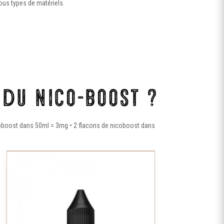
tous types de matériels.
du nico-boost ?
oboost dans 50ml = 3mg • 2 flacons de nicoboost dans
Ce
Ce
produit
produit
a
a
plusieurs
plusieurs
variations.
variations.
Les
Les