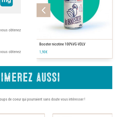
options
peuvent
être
choisies
, vous obtenez
Ce
sur
produit
la
a
V
Booster de nicotine 30/70 – TRIBAL FORCE
page
plusieurs
, vous obtenez
1,20
€
–
9,90
€
du
variations.
produit
Les
options
imerez aussi
peuvent
être
choisies
sur
oups de coeur qui pourraient sans doute vous intéresser !
la
page