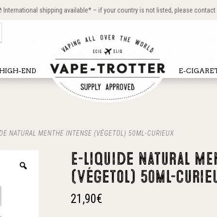
International shipping available* – if your country is not listed, please contact
HIGH-END
E-CIGARE
IDE NATURAL MENTHE INTENSE (VÉGETOL) 50ML-CURIEUX
E-liquide Natural ME
(Végetol) 50ml-Curie
21,90
€