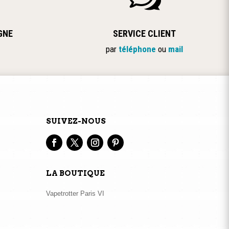
la
page
GNE
SERVICE CLIENT
du
par
téléphone
ou
mail
produit
SUIVEZ-NOUS
LA BOUTIQUE
Vapetrotter Paris VI