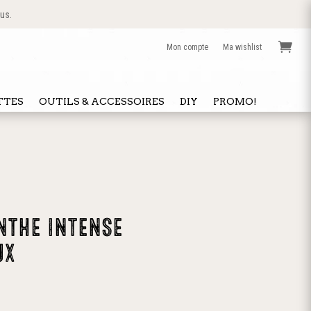
 us.

Mon compte
Ma wishlist
TTES
OUTILS & ACCESSOIRES
DIY
PROMO!
NTHE INTENSE
ux