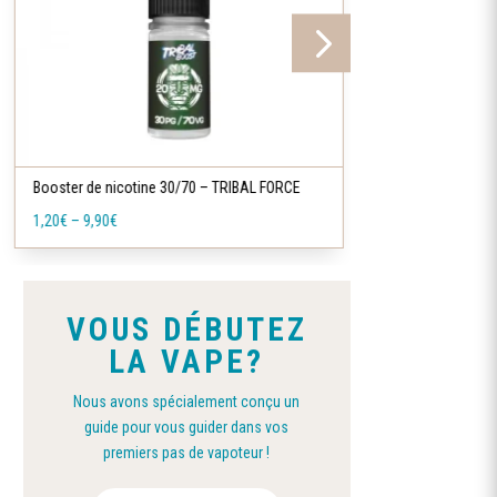
options
options
peuvent
peuvent
être
être
choisies
choisies
Ce
Ce
sur
sur
produit
produit
la
la
a
a
Booster de nicotine 50/50 – TRIBAL FORCE
Booster nicoti
page
page
plusieurs
plusieurs
1,20
€
–
9,90
€
1,90
€
–
17,90
€
du
du
variations.
variations.
produit
produit
Les
Les
options
options
VOUS DÉBUTEZ
peuvent
peuvent
LA VAPE?
être
être
choisies
choisies
Nous avons spécialement conçu un
sur
sur
guide pour vous guider dans vos
la
la
premiers pas de vapoteur !
page
page