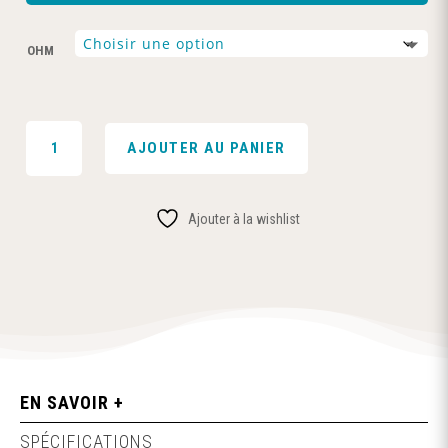
OHM
QUANTITÉ
AJOUTER AU PANIER
DE
CARTOUCHE
WENAX
Ajouter à la wishlist
M1
V2
0.8
/
1.2
Ω
(4PCS)
-
EN SAVOIR +
GEEKVAPE
SPÉCIFICATIONS