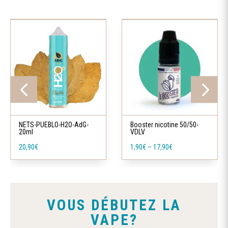
Ce
produit
a
plusieurs
variations.
Les
Ce
options
produit
peuvent
a
NETS-PUEBLO-H2O-AdG-
Booster nicotine 50/50-
être
20ml
VDLV
plusieurs
choisies
20,90
€
1,90
€
–
17,90
€
variations.
sur
Les
la
options
page
peuvent
du
VOUS DÉBUTEZ LA
être
produit
VAPE?
choisies