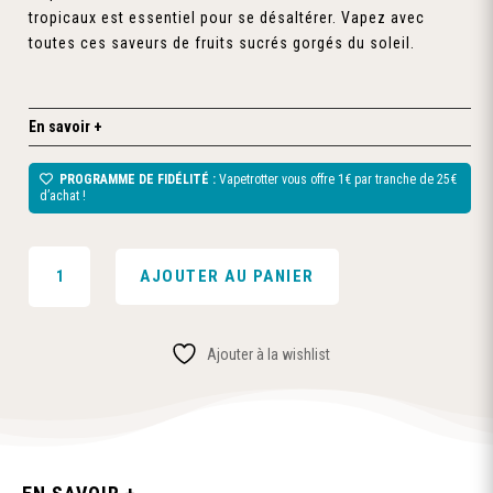
tropicaux est essentiel pour se désaltérer. Vapez avec
toutes ces saveurs de fruits sucrés gorgés du soleil.
En savoir +
PROGRAMME DE FIDÉLITÉ :
Vapetrotter vous offre 1€ par tranche de 25€
d’achat !
QUANTITÉ
AJOUTER AU PANIER
DE
E-
LIQUIDE
Ajouter à la wishlist
NATURAL
FRUITES
EXOTIQUES
(VÉGETOL)
50ML-
CURIEUX