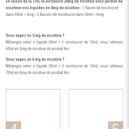
En raison de la TPD, le nicoboost 20mg de nicotine vous permet de
nicotiner vos liquides en 0mg de nicotine :
1 flacon de nicoboost
dans 50ml = 3mg • 2 flacons de nicoboost dans 50ml = 6mg
Vous vapez en 3 mg de nicotine ?
Mélangez votre e liquide 50ml + 1 nicoboost de 10ml, vous obtenez
60ml en 3mg de nicotine de produit fini.
Vous vapez en 6 mg de nicotine ?
Mélangez votre e liquide 50ml + 2 nicoboost de 10ml, vous obtenez
70ml en 6mg de nicotine de produit fini.
Ce
produit
a
plusieurs
variations.