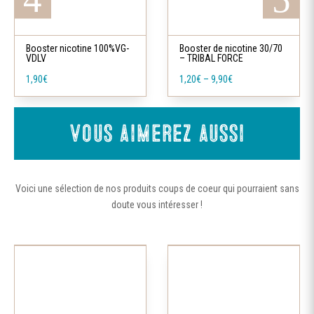
Les
Ce
options
produit
peuvent
a
Booster nicotine 100%VG-
Booster de nicotine 30/70
être
VDLV
– TRIBAL FORCE
plusieurs
choisies
1,90
€
1,20
€
–
9,90
€
variations.
sur
Les
la
options
Vous aimerez aussi
page
peuvent
du
être
produit
choisies
Voici une sélection de nos produits coups de coeur qui pourraient sans
sur
doute vous intéresser !
la
page
du
Ce
produit
produit
a
plusieurs