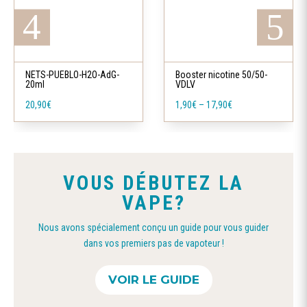
variations.
Les
Ce
options
produit
peuvent
a
NETS-PUEBLO-H2O-AdG-
Booster nicotine 50/50-
être
20ml
VDLV
plusieurs
choisies
20,90
€
1,90
€
–
17,90
€
variations.
sur
Les
la
options
page
peuvent
du
VOUS DÉBUTEZ LA
être
produit
VAPE?
choisies
sur
Nous avons spécialement conçu un guide pour vous guider
la
dans vos premiers pas de vapoteur !
page
du
VOIR LE GUIDE
produit