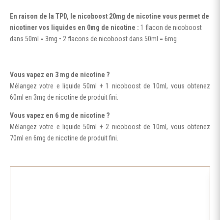
En raison de la TPD, le nicoboost 20mg de nicotine vous permet de
nicotiner vos liquides en 0mg de nicotine :
1 flacon de nicoboost
dans 50ml = 3mg • 2 flacons de nicoboost dans 50ml = 6mg
Vous vapez en 3 mg de nicotine ?
Mélangez votre e liquide 50ml + 1 nicoboost de 10ml, vous obtenez
60ml en 3mg de nicotine de produit fini.
Vous vapez en 6 mg de nicotine ?
Mélangez votre e liquide 50ml + 2 nicoboost de 10ml, vous obtenez
70ml en 6mg de nicotine de produit fini.
Ce
produit
a
plusieurs