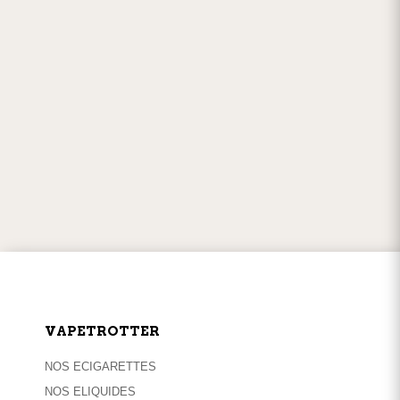
PAIEMENTS EN LIGNE
100% sécurisés
w
SERVICE CLIENT
par
téléphone
ou
mail
VAPETROTTER
NOS ECIGARETTES
NOS ELIQUIDES