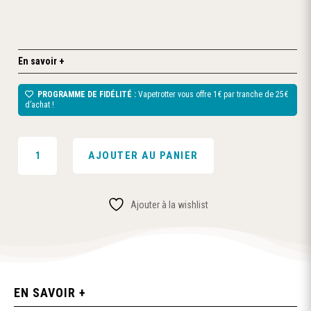
En savoir +
PROGRAMME DE FIDÉLITÉ :
Vapetrotter vous offre 1€ par tranche de 25€
d’achat !
QUANTITÉ
AJOUTER AU PANIER
DE
E-
LIQUIDE
Ajouter à la wishlist
PERLE
DE
MENTHE
-
50ML
EN SAVOIR +