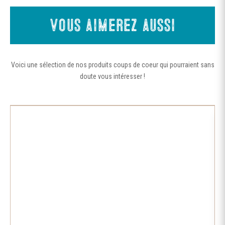
peuvent
être
Vous aimerez aussi
choisies
sur
la
Voici une sélection de nos produits coups de coeur qui pourraient sans
page
doute vous intéresser !
du
produit
Ce
produit
a
plusieurs
variations.
Les
options
peuvent
être