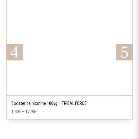
variations.
Les
options
peuvent
être
choisies
sur
la
page
du
produit
Ce
produit
a
Booster de nicotine 100vg – TRIBAL FORCE
plusieurs
1,40
€
–
12,90
€
variations.
Les
options