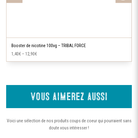
la
page
du
produit
Ce
produit
a
Booster de nicotine 100vg – TRIBAL FORCE
plusieurs
1,40
€
–
12,90
€
variations.
Les
options
peuvent
être
Vous aimerez aussi
choisies
sur
la
Voici une sélection de nos produits coups de coeur qui pourraient sans
page
doute vous intéresser !
du