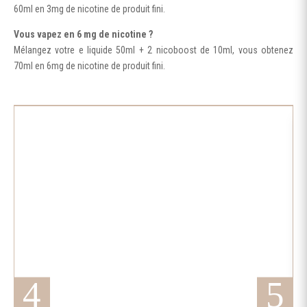
60ml en 3mg de nicotine de produit fini.
Vous vapez en 6 mg de nicotine ?
Mélangez votre e liquide 50ml + 2 nicoboost de 10ml, vous obtenez
70ml en 6mg de nicotine de produit fini.
Ce
produit
a
plusieurs
variations.
Les
options
peuvent
être
choisies
sur