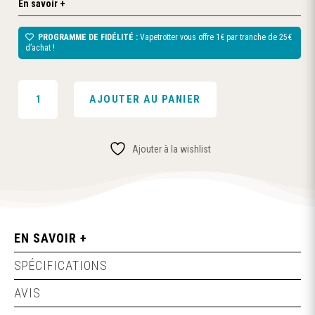
En savoir +
PROGRAMME DE FIDÉLITÉ :
Vapetrotter vous offre 1€ par tranche de 25€
d’achat !
QUANTITÉ
AJOUTER AU PANIER
DE
PINKMAN
0MG
Ajouter à la wishlist
100ML
-
VAMPIRE
VAPE
EN SAVOIR +
SPÉCIFICATIONS
AVIS