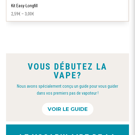
a
Kit Easy-Longfill
plusieurs
2,59
€
–
3,00
€
variations.
Les
options
peuvent
être
choisies
VOUS DÉBUTEZ LA
sur
VAPE?
la
page
Nous avons spécialement conçu un guide pour vous guider
du
dans vos premiers pas de vapoteur !
produit
VOIR LE GUIDE