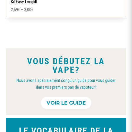
Kit Easy-Longfill
plusieurs
2,59
€
–
3,00
€
variations.
Les
options
peuvent
être
choisies
VOUS DÉBUTEZ LA
sur
VAPE?
la
page
Nous avons spécialement conçu un guide pour vous guider
du
dans vos premiers pas de vapoteur !
produit
VOIR LE GUIDE
LE VOCABULAIRE DE LA