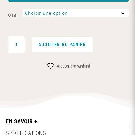
OHM
QUANTITÉ
AJOUTER AU PANIER
DE
CARTOUCHES
Q
Ajouter à la wishlist
SERIES
3ML
0.4/0.6/0.8Ω
(3PCS)
-
GEEKVAPE
EN SAVOIR +
SPÉCIFICATIONS