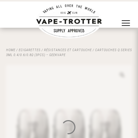
HOME
/
ECIGARETTES
/
RÉSISTANCES ET CARTOUCHE
/ CARTOUCHES Q SERIES
3ML 0.4/0.6/0.8Ω (3PCS) – GEEKVAPE