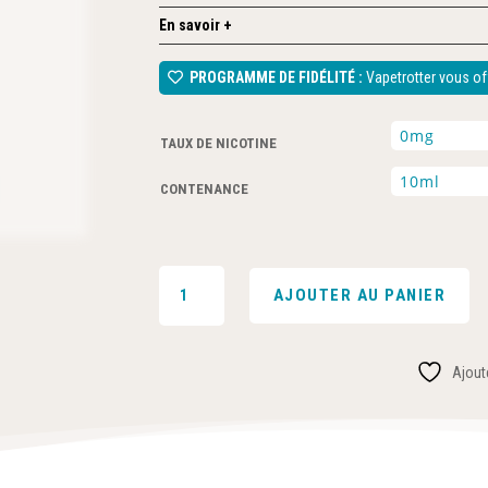
En savoir +
PROGRAMME DE FIDÉLITÉ :
Vapetrotter vous off
TAUX DE NICOTINE
CONTENANCE
QUANTITÉ
AJOUTER AU PANIER
DE
MELON
10ML
Ajoute
-
VDLV