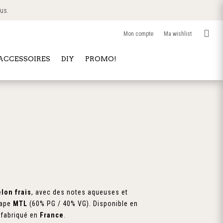
 us.

Mon compte
Ma wishlist
 ACCESSOIRES
DIY
PROMO!
lon frais
, avec des notes aqueuses et
vape
MTL
(60% PG / 40% VG). Disponible en
 fabriqué en
France
.