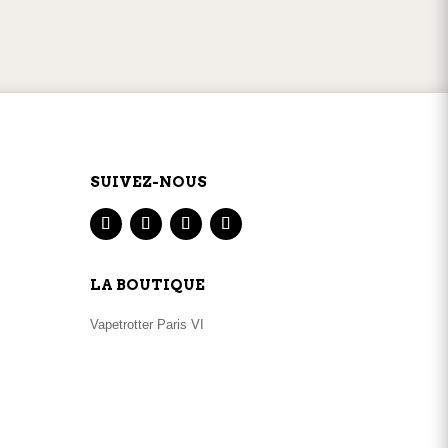
GNE
SERVICE CLIENT
par
téléphone
ou
mail
SUIVEZ-NOUS
LA BOUTIQUE
Vapetrotter Paris VI