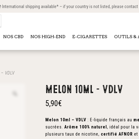
International shipping available* – if your country is not listed, please contact
NOS CBD
NOS HIGH-END
E-CIGARETTES
OUTILS &
 – VDLV
Melon 10ml – VDLV
5,90
€
Melon 10ml – VDLV
: E-liquide français au
me
sucrées.
Arôme 100% naturel
, idéal pour la 
plusieurs taux de nicotine,
certifié AFNOR
et