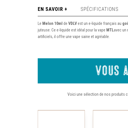
EN SAVOIR +
SPÉCIFICATIONS
Le
Melon 10ml
de
VDLV
est un e-liquide français au
goû
juteuse. Ce e-liquide est idéal pour la vape
MTL
avec un 
artificiels, il offre une vape saine et agréable.
Vous a
Voici une sélection de nos produits c
Ce
produit