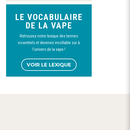
a
plusieurs
LE VOCABULAIRE
variations.
Ce
DE LA VAPE
Les
produit
options
Retrouvez notre lexique des termes
a
peuvent
Booster nicotine
Booster nicotine 50/50
Booster Nic
essentiels et devenez incollable sur à
100%VG-VDLV
et 20/80-CURIEUX
70pg/30vg
plusieurs
être
l’univers de la vape !
1,90
€
1,60
€
–
12,00
€
1,90
€
variations.
choisies
Les
sur
VOIR LE LEXIQUE
options
la
peuvent
page
être
du
choisies
produit
sur
w
la
page
du
produit