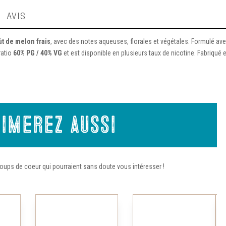
AVIS
t de melon frais
, avec des notes aqueuses, florales et végétales. Formulé av
ratio
60% PG / 40% VG
et est disponible en plusieurs taux de nicotine. Fabriqué 
imerez aussi
oups de coeur qui pourraient sans doute vous intéresser !
Ce
Ce
produit
produit