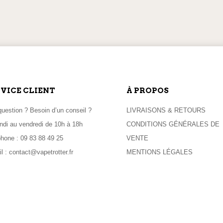
ITION LE LENDEMAIN
PAIEMENTS EN LI
 commande passée avant 11h
100% sécurisés
VICE CLIENT
À PROPOS
uestion ? Besoin d’un conseil ?
LIVRAISONS & RETOURS
ndi au vendredi de 10h à 18h
CONDITIONS GÉNÉRALES DE
phone :
09 83 88 49 25
VENTE
l :
contact@vapetrotter.fr
MENTIONS LÉGALES