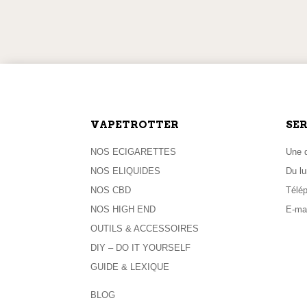
LIVRAISON OFFERTE
EXPÉD
dès 59,90 € d’achat
pour toute
VAPETROTTER
SER
NOS ECIGARETTES
Une q
NOS ELIQUIDES
Du lu
NOS CBD
Télé
NOS HIGH END
E-mai
OUTILS & ACCESSOIRES
DIY – DO IT YOURSELF
GUIDE & LEXIQUE
BLOG